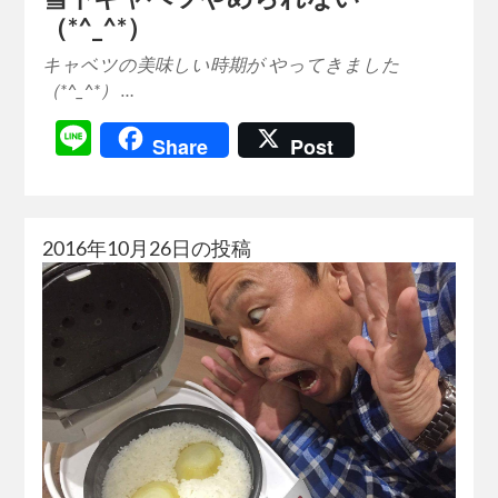
（*^_^*）
キャベツの美味しい時期が やってきました
（*^_^*） …
Line
Share
Post
2016年10月26日の投稿