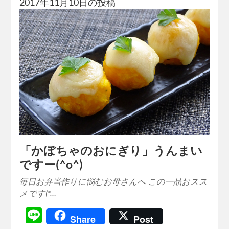
2017年11月10日の投稿
「かぼちゃのおにぎり」うんまい
ですー(^o^)
毎日お弁当作りに悩むお母さんへ この一品おスス
メです(*…
Line
Share
Post