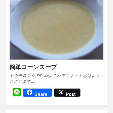
簡単コーンスープ
トウモロコシの時期は これでしょ～！ おはよう
ございます…
Line
Share
Post