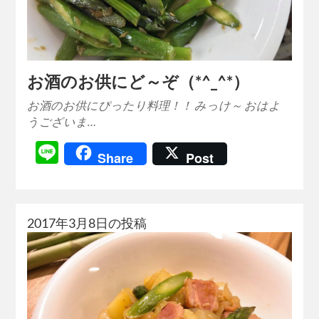
お酒のお供にど～ぞ（*^_^*）
お酒のお供にぴったり料理！！ みっけ～ おはよ
うございま…
Line
Share
Post
2017年3月8日の投稿