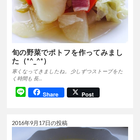
旬の野菜でポトフを作ってみまし
た（*^_^*）
寒くなってきましたね。 少しずつストーブをた
く時間も 長…
Line
Share
Post
2016年9月17日の投稿