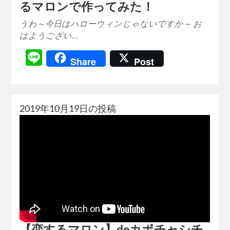
るマロンで作ってみた！
うわ～今日はハローウィンじゃないですか～ お
はようござい…
Line
Share
Post
2019年10月19日の投稿
【恋するマロン】deカボチャシチ