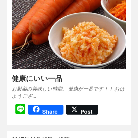
健康にいい一品
お野菜の美味しい時期。 健康が一番です！！ おは
ようござ…
Line
Share
Post