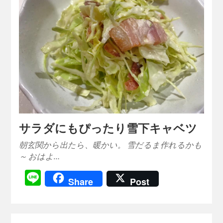
サラダにもぴったり雪下キャベツ
朝玄関から出たら、暖かい。 雪だるま作れるかも
～ おはよ…
Line
Share
Post