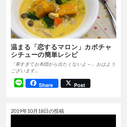
温まる「恋するマロン」カボチャ
シチューの簡単レシピ
「寒すぎてお布団から出たくないよ～」 おはよう
ございます…
Line
Share
Post
2019年10月18日の投稿