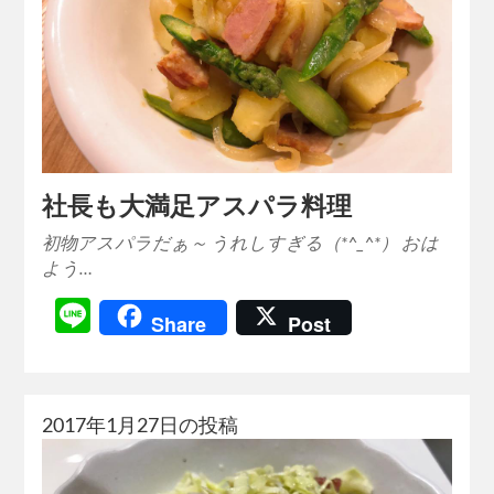
社長も大満足アスパラ料理
初物アスパラだぁ～ うれしすぎる（*^_^*） おは
よう…
Line
Share
Post
2017年1月27日の投稿