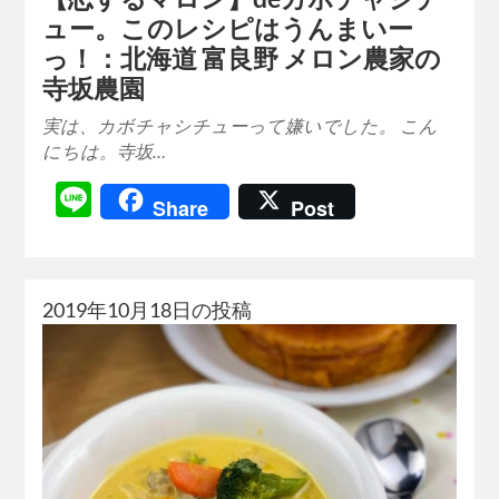
ュー。このレシピはうんまいー
っ！：北海道 富良野 メロン農家の
寺坂農園
実は、カボチャシチューって嫌いでした。 こん
にちは。寺坂…
Line
Share
Post
2019年10月18日の投稿