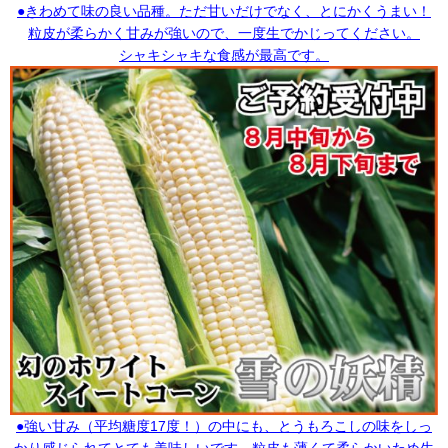
●きわめて味の良い品種。ただ甘いだけでなく、とにかくうまい！
粒皮が柔らかく甘みが強いので、一度生でかじってください。
シャキシャキな食感が最高です。
●強い甘み（平均糖度17度！）の中にも、とうもろこしの味をしっ
かり感じられてとても美味しいです。粒皮も薄くて柔らかいため生