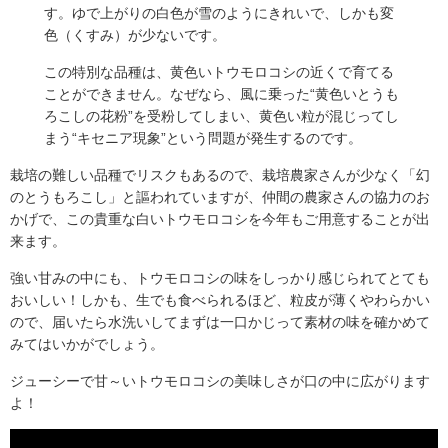
す。ゆで上がりの白色が雪のようにきれいで、しかも変
色（くすみ）が少ないです。
この特別な品種は、黄色いトウモロコシの近くで育てる
ことができません。なぜなら、風に乗った“黄色いとうも
ろこしの花粉”を受粉してしまい、黄色い粒が混じってし
まう“キセニア現象”という問題が発生するのです。
栽培の難しい品種でリスクもあるので、栽培農家さんが少なく「幻
のとうもろこし」と謳われていますが、仲間の農家さんの協力のお
かげで、この貴重な白いトウモロコシを今年もご用意することが出
来ます。
強い甘みの中にも、トウモロコシの味をしっかり感じられてとても
おいしい！しかも、生でも食べられるほど、粒皮が薄くやわらかい
ので、届いたら水洗いしてまずは一口かじって素材の味を確かめて
みてはいかがでしょう。
ジューシーで甘～いトウモロコシの美味しさが口の中に広がります
よ！