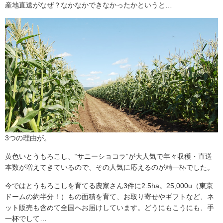
産地直送がなぜ？なかなかできなかったかというと…
サクサクの食感と甘味は他では感じられない
3つの理由が。
今年のとうもろこしも大変美味しくいただきました。ホワ
イトは大変甘くてびっくりしました。サクサクの食感と甘
黄色いとうもろこし、“サニーショコラ”が大人気で年々収穫・直送
味は他では感じられない気がします。これからも美味しい
本数が増えてきているので、その人気に応えるのが精一杯でした。
とうもろこしを作り続けて下さい。ありがとうございます
今ではとうもろこしを育てる農家さん3件に2.5ha。25,000u（東京
福岡県 匿 […]
ドームの約半分！）もの面積を育て、お取り寄せやギフトなど、ネ
ット販売も含めて全国へお届けしています。どうにもこうにも、手
一杯でして…