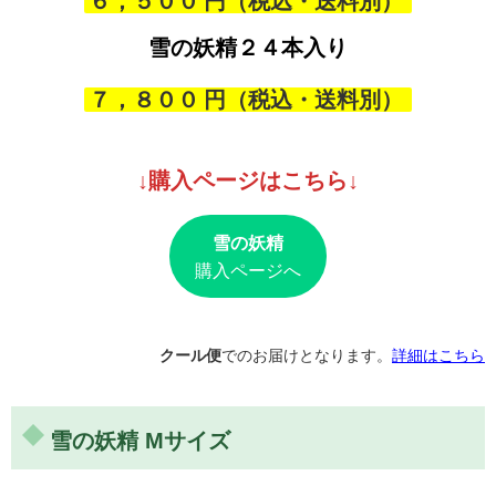
６，５００
生で食べても甘く美味しかったです
雪の妖精
２４本入り
近所に住む妹から頂きました生で食べてもとても甘く美味
しかったです茹でたら更に甘く大変美味しかったです。大
７，８００
きさもすばらしく、鮮度保持袋を使用するなど、消費者の
気持ちを大切にしてくださっているのがよく分かりまし
た。今度は直接 […]
↓購入ページはこちら↓
雪の妖精
購入ページへ
クール便
でのお届けとなります。
詳細はこちら
雪の妖精 Mサイズ