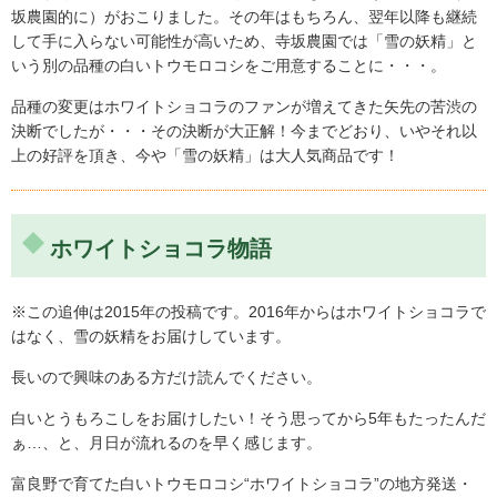
坂農園的に）がおこりました。その年はもちろん、翌年以降も継続
して手に入らない可能性が高いため、寺坂農園では「雪の妖精」と
いう別の品種の白いトウモロコシをご用意することに・・・。
品種の変更はホワイトショコラのファンが増えてきた矢先の苦渋の
あっというまに食べ終わってしまいました
決断でしたが・・・その決断が大正解！今までどおり、いやそれ以
上の好評を頂き、今や「雪の妖精」は大人気商品です！
親戚に届けると、とてもおいしかったとみんな喜んでくれ
ました。もちろん、我が家でも大好評で、あっというまに
食べ終わってしまいました。甘くて、やわらかくて、みず
ホワイトショコラ物語
みずしい本当においしいとうもろこしをありがとうござい
ました。保存 […]
※この追伸は2015年の投稿です。2016年からはホワイトショコラで
はなく、雪の妖精をお届けしています。
長いので興味のある方だけ読んでください。
白いとうもろこしをお届けしたい！そう思ってから5年もたったんだ
ぁ…、と、月日が流れるのを早く感じます。
富良野で育てた白いトウモロコシ“ホワイトショコラ”の地方発送・