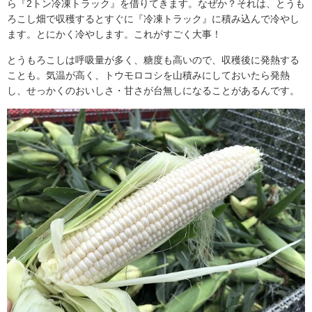
ら『2トン冷凍トラック』を借りてきます。なぜか？それは、とうも
ろこし畑で収穫するとすぐに『冷凍トラック』に積み込んで冷やし
ます。とにかく冷やします。これがすごく大事！
とうもろこしは呼吸量が多く、糖度も高いので、収穫後に発熱する
ことも。気温が高く、トウモロコシを山積みにしておいたら発熱
し、せっかくのおいしさ・甘さが台無しになることがあるんです。