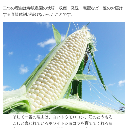
二つの理由は寺坂農園の栽培・収穫・発送・宅配など一連のお届け
する直販体制が築けなかったことです。
どこが訳ありなのか疑問に思う程
そして一番の理由は、白いトウモロコシ、幻のとうもろ
初めて白いとうもろこしを食べたのは函館の朝市でした。
こしと言われているホワイトショコラを育ててくれる農
とても美味しくて生産地は富良野との事でしたが、生産農