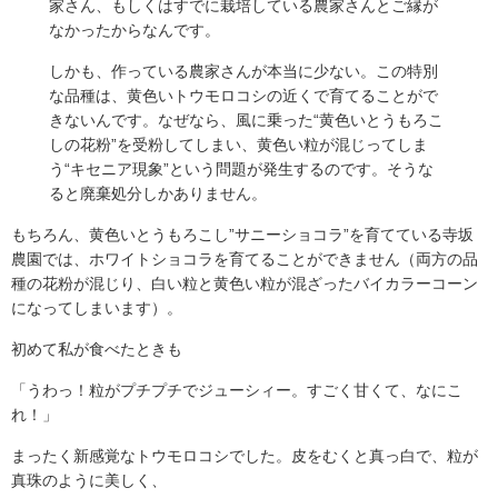
家さん、もしくはすでに栽培している農家さんとご縁が
家は分からず、富良野に行った際に探そうと思っていた所
なかったからなんです。
ネットで寺坂農園様を知り、早速購入しました。訳あり品
しかも、作っている農家さんが本当に少ない。この特別
を注文しまし […]
な品種は、黄色いトウモロコシの近くで育てることがで
きないんです。なぜなら、風に乗った“黄色いとうもろこ
しの花粉”を受粉してしまい、黄色い粒が混じってしま
う“キセニア現象”という問題が発生するのです。そうな
ると廃棄処分しかありません。
もちろん、黄色いとうもろこし”サニーショコラ”を育てている寺坂
農園では、ホワイトショコラを育てることができません（両方の品
種の花粉が混じり、白い粒と黄色い粒が混ざったバイカラーコーン
になってしまいます）。
初めて私が食べたときも
「うわっ！粒がプチプチでジューシィー。すごく甘くて、なにこ
れ！」
まったく新感覚なトウモロコシでした。皮をむくと真っ白で、粒が
真珠のように美しく、