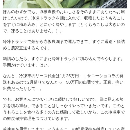
ほんのわずかでも、収穫直後のおいしさをそのままにあなたへお届
けしたいので、冷凍トラックを畑に入れて、収穫したとうもろこし
をすぐに積み込み、とにかく冷やします（とうもろこしは大きいの
で、凍ることはありません。）。
冷凍トラックで畑から寺坂農園まで運んできて、すぐに選別・箱詰
めし農家直送するんです。
箱詰めしたら、すぐにまた冷凍トラックに積み込んで冷やします。
手間かけています。はい。
なんと、冷凍車のリース代金は1月25万円！！サニーショコラの発
送もあるので2月借りてなんとっ 50万円の出費です。正直、痛い
出費だったりして…。
でも、お客さんに"おいしさに感動して欲しい”ので、目に見えぬ努
力を積み重ね、できることはしっかりやっていきたいです。このと
うもろこしを食べる多くの方に感動して欲しいから、この冷凍車で
の鮮度保持管理をつづけていきます。
冷凍車を用意してまで、とうもろこしの鮮度保持を徹底している産