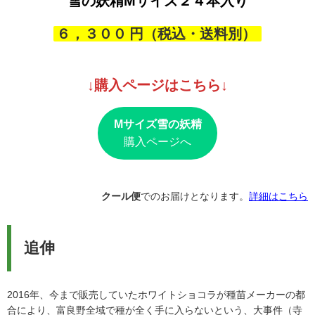
雪の妖精Mサイズ
２４本入り
ご近所の○○さんよりお裾分けでいただきました。皮付きの
とうもろこしを剥いて食すのは初めてでおヒゲが多いのに
６，３００
びっくりしました。ひと粒ひと粒が大きく粒揃いで良い。
皮もキレイで他の料理に使用したいです。今まででいちば
ん甘く柔ら […]
↓購入ページはこちら↓
Mサイズ雪の妖精
購入ページへ
クール便
でのお届けとなります。
詳細はこちら
追伸
2016年、今まで販売していたホワイトショコラが種苗メーカーの都
合により、富良野全域で種が全く手に入らないという、大事件（寺