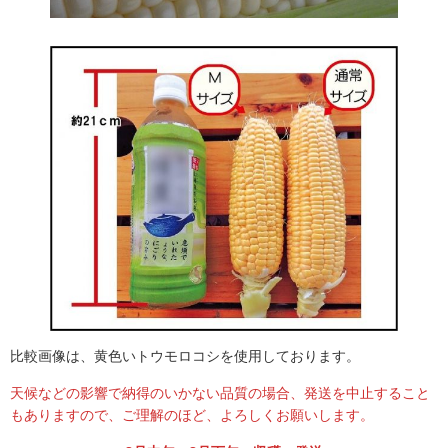
皆様の心いきを大切にいただきました
届いてすぐに食べたくレンチンして食べてしまったので、
残念ながら生でかじることはできませんでした。次回はそ
比較画像は、黄色いトウモロコシを使用しております。
れをしてみたいと思います。鮮度が良く、とてもとても甘
天候などの影響で納得のいかない品質の場合、発送を中止すること
くておいしかったです。写真を見ると遠～くまでトウモロ
もありますので、ご理解のほど、よろしくお願いします。
コシの畑です […]