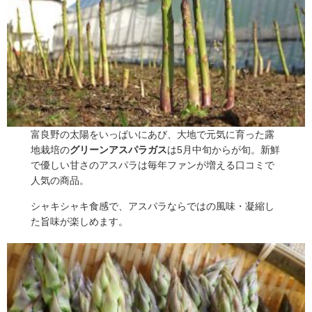
富良野の太陽をいっぱいにあび、大地で元気に育った露
地栽培の
グリーンアスパラガス
は5月中旬からが旬。新鮮
で優しい甘さのアスパラは毎年ファンが増える口コミで
人気の商品。
シャキシャキ食感で、アスパラならではの風味・凝縮し
た旨味が楽しめます。