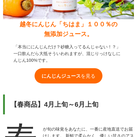
越冬にんじん「ちはま」１００％の
無添加ジュース。
「本当ににんじんだけ？砂糖入ってるんじゃない！？」
一口飲んだら大抵そういわれますが、混じりっけなしに
んじん100%です。
にんじんジュース
を見る
【春商品】4月上旬～6月上旬
が旬の味覚をあなたに、一番に産地直送でお届
けします。 新鮮で柔らかく、優しい甘さのアス