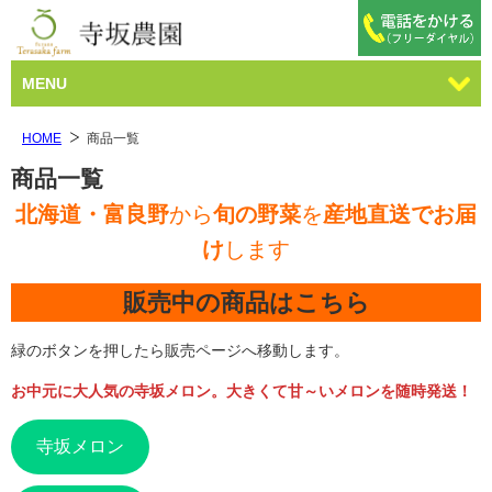
MENU
HOME
商品一覧
商品一覧
北海道・富良野
から
旬の野菜
を
産地直送でお届
け
します
販売中の商品はこちら
緑のボタンを押したら販売ページへ移動します。
お中元に大人気の寺坂メロン。大きくて甘～いメロンを随時発送！
寺坂メロン