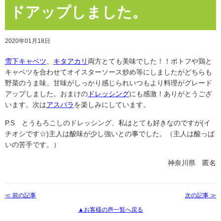
ドアップしました。
2020年01月18日
雪下キャベツ
、
キタアカリ
両方とても美味でした！！ポトフや鶏と
キャベツを合わせてオイスターソース炒め等にしましたがどちらも
野菜のうま味、甘味がしっかり感じられいつもより料理がグレード
アップしました。おまけの
ドレッシング
にも感激！ありがとうござ
います。次は
アスパラ
を楽しみにしています。
P.S とうもろこしのドレッシング、私はとても好きなのですが(イ
チオシです☆)主人は酸味が少し強いとの事でした。（主人は酸っぱ
いの苦手です。）
神奈川県 匿名
≪ 前の記事
次の記事 ≫
▲お客様の声一覧へ戻る