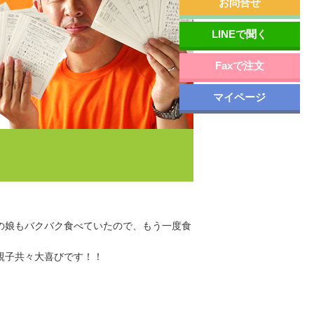
お問合せ
LINEで聞く
Faxで注文
マイページ
の娘もバクバク食べていたので、もう一度食
親子共々大喜びです！！