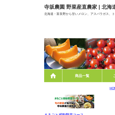
寺坂農園 野菜産直農家 | 北
北海道・富良野から甘いメロン、アスパラガス、ト
ホーム
商品一覧
HO
まるごと感動野菜コース