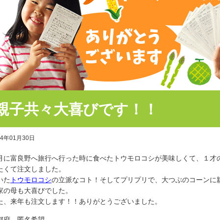
親子共々大喜びです！！
24年01月30日
月に富良野へ旅行へ行った時に食べたトウモロコシが美味しくて、１才
たくて注文しました。
いた
トウモロコシ
の立派なコト！そしてプリプリで、大つぶのコーンに
家の母も大喜びでした。
た、来年も注文します！！ありがとうございました。
都府 匿名希望