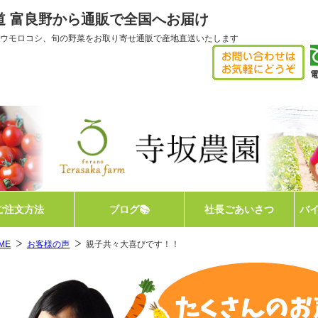
海道 富良野から通販で全国へお届け
ウモロコシ、旬の野菜をお取り寄せ通販で産地直送いたします
電
【
ご注文方法
ブログ📚
社長ごあいさつ
バ
ME
お客様の声
親子共々大喜びです！！