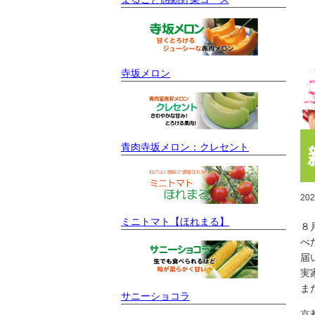
寺坂メロン
青肉寺坂メロン：クレセント
20
ミニトマト【ほれまる】
８
べ
届
実
ま
サニーショコラ
京