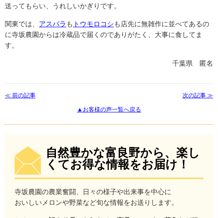
送ってもらい、うれしいかぎりです。
関東では、
アスパラ
も
トウモロコシ
も店先に無雑作に並べてあるの
に寺坂農園からは冷蔵品で届くのでありがたく、大事に食してま
す。
千葉県 匿名
≪ 前の記事
次の記事 ≫
▲お客様の声一覧へ戻る
自然豊かな富良野から、楽し
くてお得な情報をお届け！
寺坂農園の農業奮闘、日々の様子や出来事を中心に
おいしいメロンや野菜など旬な情報をお送りします。