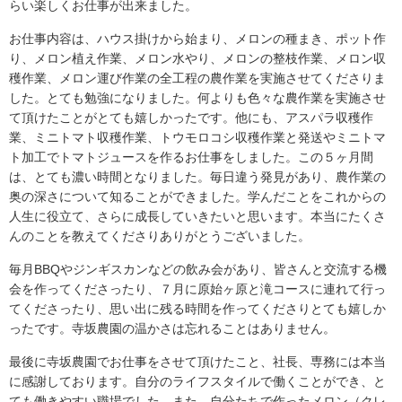
らい楽しくお仕事が出来ました。
お仕事内容は、ハウス掛けから始まり、メロンの種まき、ポット作
り、メロン植え作業、メロン水やり、メロンの整枝作業、メロン収
穫作業、メロン運び作業の全工程の農作業を実施させてくださりま
した。とても勉強になりました。何よりも色々な農作業を実施させ
て頂けたことがとても嬉しかったです。他にも、アスパラ収穫作
業、ミニトマト収穫作業、トウモロコシ収穫作業と発送やミニトマ
ト加工でトマトジュースを作るお仕事をしました。この５ヶ月間
は、とても濃い時間となりました。毎日違う発見があり、農作業の
奥の深さについて知ることができました。学んだことをこれからの
人生に役立て、さらに成長していきたいと思います。本当にたくさ
んのことを教えてくださりありがとうございました。
毎月BBQやジンギスカンなどの飲み会があり、皆さんと交流する機
会を作ってくださったり、７月に原始ヶ原と滝コースに連れて行っ
てくださったり、思い出に残る時間を作ってくださりとても嬉しか
ったです。寺坂農園の温かさは忘れることはありません。
最後に寺坂農園でお仕事をさせて頂けたこと、社長、専務には本当
に感謝しております。自分のライフスタイルで働くことができ、と
ても働きやすい職場でした。また、自分たちで作ったメロン（クレ