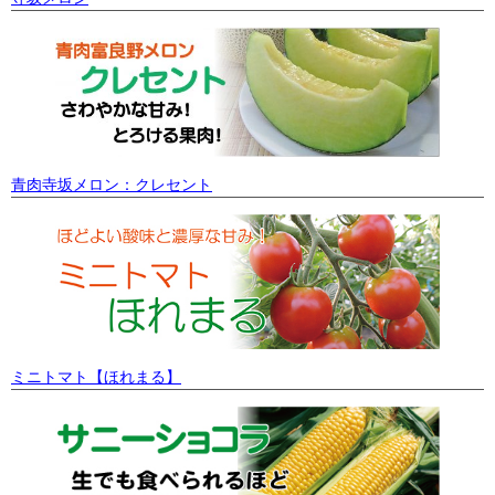
青肉寺坂メロン：クレセント
ミニトマト【ほれまる】