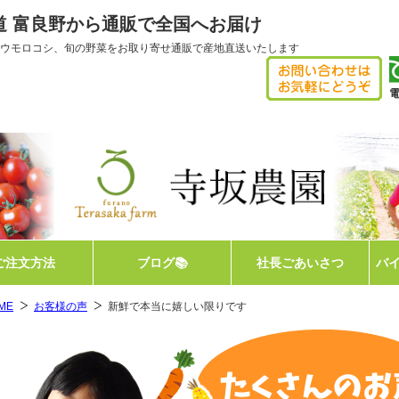
海道 富良野から通販で全国へお届け
ウモロコシ、旬の野菜をお取り寄せ通販で産地直送いたします
電
【
ご注文方法
ブログ📚
社長ごあいさつ
バ
ME
お客様の声
新鮮で本当に嬉しい限りです