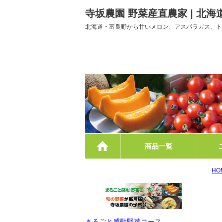
寺坂農園 野菜産直農家 | 北
北海道・富良野から甘いメロン、アスパラガス、ト
ホーム
商品一覧
HO
まるごと感動野菜コース