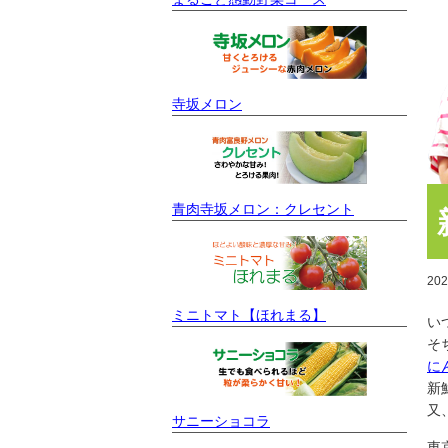
寺坂メロン
青肉寺坂メロン：クレセント
20
ミニトマト【ほれまる】
い
そ
に
新
又
サニーショコラ
東