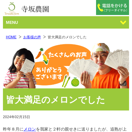
MENU
HOME
お客様の声
皆大満足のメロンでした
皆大満足のメロンでした
2024年02月15日
昨年８月に
メロン
を我家と２軒の親せきに送りましたが、追熟が上