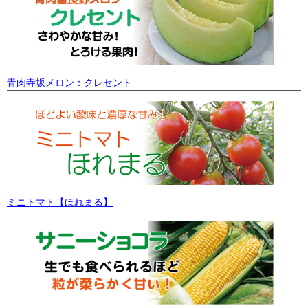
青肉寺坂メロン：クレセント
ミニトマト【ほれまる】