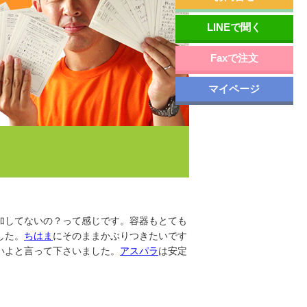
LINEで聞く
Faxで注文
マイページ
加してないの？って感じです。容器もとても
した。
ちはま
にそのままかぶりつきたいです
いよと言って下さいました。
アスパラ
は安定