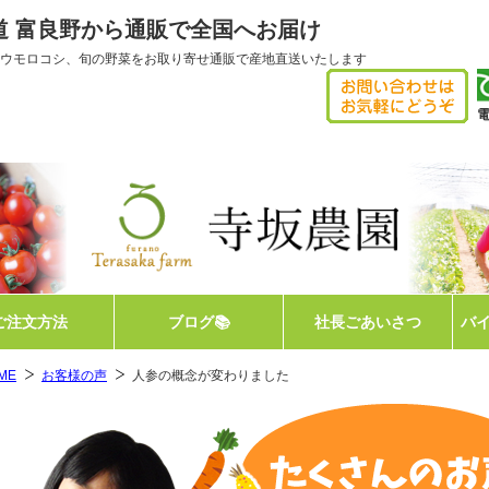
海道 富良野から通販で全国へお届け
ウモロコシ、旬の野菜をお取り寄せ通販で産地直送いたします
電
【
ご注文方法
ブログ📚
社長ごあいさつ
バ
ME
お客様の声
人参の概念が変わりました