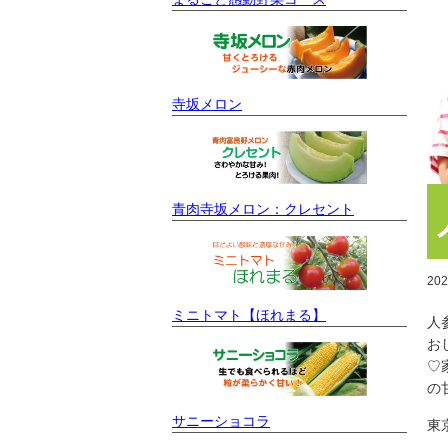
寺坂メロン
青肉寺坂メロン：クレセント
20
ミニトマト【ほれまる】
人
お
♡
の
サニーショコラ
東