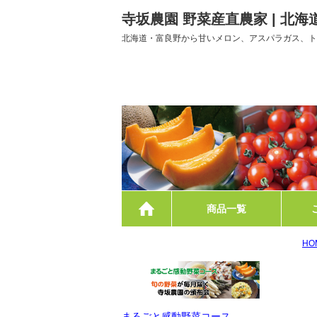
寺坂農園 野菜産直農家 | 北
北海道・富良野から甘いメロン、アスパラガス、ト
ホーム
商品一覧
HO
まるごと感動野菜コース