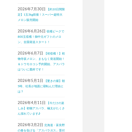
2026年7月30日
【約10日間限
定】1玉3kg前後！スーパー超特大
メロン販売開始
2026年6月26日
収穫ピークで
800玉収穫！御中元ギフトのメロ
ン、全国発送スタート！
2026年6月7日
【初収穫！】初
物寺坂メロン、まもなく発送開始！
＆トウモロコシ予約開始、アスパラ
はついに最終です！
2026年5月1日
【驚きの紫】朝
5時、社長が地面に寝転んだ理由と
は？
2026年4月11日
【今だけの楽
しみ】初物アスパラ、極太がたくさ
ん採れています♪
2026年3月2日
北海道・富良野
の春を告げる「アスパラガス」受付