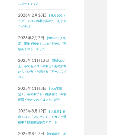
スタートです♪
2026年2月18日
【残り100パ
ック】メロン農家が認めた、あまお
うイチゴ
2026年2月7日
【300パック限
定】現地で確信！これが本物の「完
熟あまおう」でした
2025年11月13日
【限定300
玉】冬でもメロンの幸せ！南の熊本
から甘い香りを届ける「アールスメ
ロン」
2025年11月8日
【300玉限
定！】冬のギフト・御歳暮に、寺坂
農園イチオシのメロンをご紹介
2025年8月19日
【大豊作】青
肉メロン「クレセント」ドカンと収
穫中！数量限定販売スタート
2025年8月7日
【数量限定・期