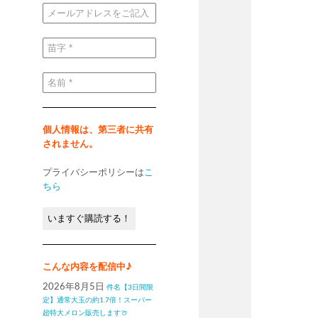
メ
ー
ル
ア
ド
苗
レ
字
ス
*
を
ご
名
記
前
入
*
く
だ
さ
い
個人情報は、第三者に共有
*
されません。
プライバシーポリシーは
こ
ちら
こんな内容を配信中♪
2026年8月5日
件名【3日間限
定】通常大玉の約1.7倍！スーパー
超特大メロン販売します🍈