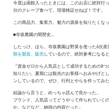
今度は函館入ったときには、このお店に絶対行っ
分のクレープ食べて、現場検証せねば！です。
この商品力、集客力、魅力の源泉を知りたくな
■寺坂農園の闇歴史…
したっけ、ほら、寺坂農園は野菜を使った6次産
類を製造、販売
しているので、絶対参考になる
『資金ゼロから人気店として成功するための8つ
知りたい。夏期には観光のお客様へおみやげと
ンしているので、ぜひ、行列とやらを作ってみ
結論から言うと、めっちゃ読んで良かった。
ブランド、人気店ってどうやって作られていく
か。などなど、納得の内容だった。