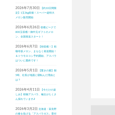
2026年7月30日
【約10日間限
定】1玉3kg前後！スーパー超特大
メロン販売開始
2026年6月26日
収穫ピークで
800玉収穫！御中元ギフトのメロ
ン、全国発送スタート！
2026年6月7日
【初収穫！】初
物寺坂メロン、まもなく発送開始！
＆トウモロコシ予約開始、アスパラ
はついに最終です！
2026年5月1日
【驚きの紫】朝
5時、社長が地面に寝転んだ理由と
は？
2026年4月11日
【今だけの楽
しみ】初物アスパラ、極太がたくさ
ん採れています♪
2026年3月2日
北海道・富良野
の春を告げる「アスパラガス」受付