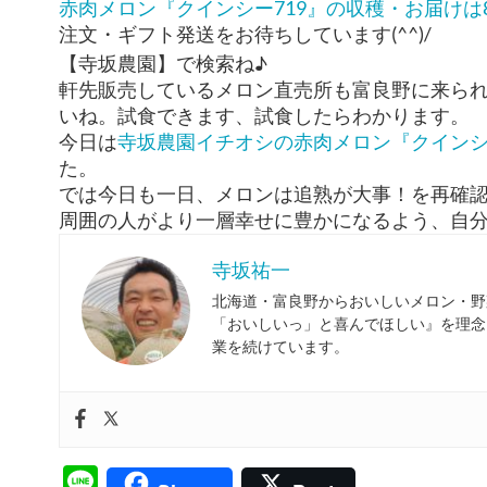
赤肉メロン『クインシー719』の収穫・お届けは
注文・ギフト発送をお待ちしています(^^)/
【寺坂農園】で検索ね♪
軒先販売しているメロン直売所も富良野に来ら
いね。試食できます、試食したらわかります。
今日は
寺坂農園イチオシの赤肉メロン『クインシー
た。
では今日も一日、メロンは追熟が大事！を再確
周囲の人がより一層幸せに豊かになるよう、自分の
寺坂祐一
北海道・富良野からおいしいメロン・野
「おいしいっ」と喜んでほしい』を理念
業を続けています。
Line