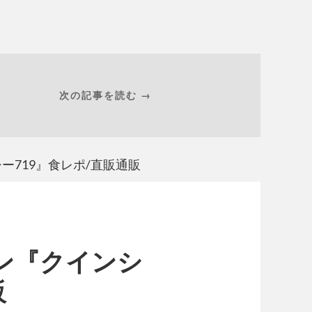
次の記事を読む →
ー719』食レポ/直販通販
ン『クインシ
販