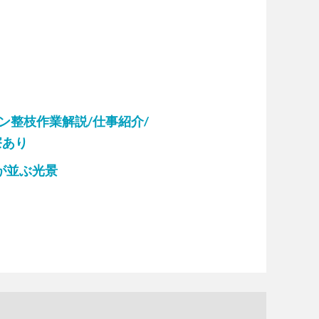
！
ン整枝作業解説/仕事紹介/
寮あり
玉が並ぶ光景