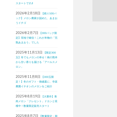
スタートです♪
2026年2月18日
【残り100パ
ック】メロン農家が認めた、あまお
うイチゴ
2026年2月7日
【300パック限
定】現地で確信！これが本物の「完
熟あまおう」でした
2025年11月13日
【限定300
玉】冬でもメロンの幸せ！南の熊本
から甘い香りを届ける「アールスメ
ロン」
2025年11月8日
【300玉限
定！】冬のギフト・御歳暮に、寺坂
農園イチオシのメロンをご紹介
2025年8月19日
【大豊作】青
肉メロン「クレセント」ドカンと収
穫中！数量限定販売スタート
2025年8月7日
【数量限定・期