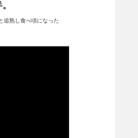
半。
と追熟し食べ頃になった