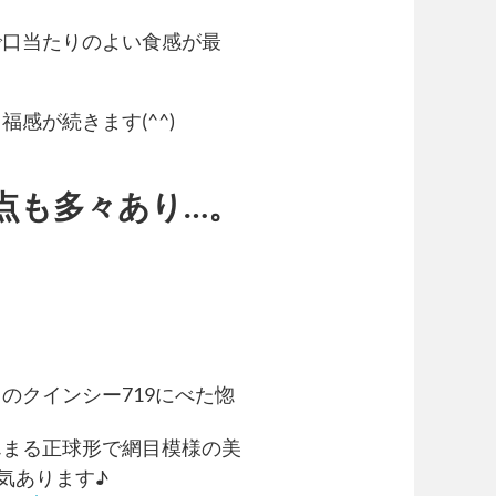
で口当たりのよい食感が最
感が続きます(^^)
点も多々あり…。
のクインシー719にべた惚
んまる正球形で網目模様の美
気あります♪