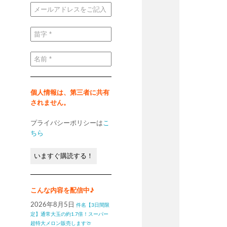
メ
ー
ル
ア
ド
苗
レ
字
ス
*
を
ご
名
記
前
入
*
く
だ
さ
い
個人情報は、第三者に共有
*
されません。
プライバシーポリシーは
こ
ちら
こんな内容を配信中♪
2026年8月5日
件名【3日間限
定】通常大玉の約1.7倍！スーパー
超特大メロン販売します🍈