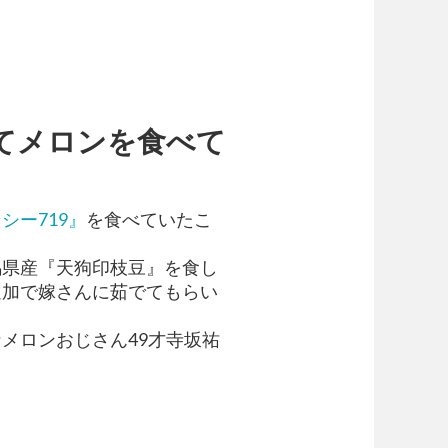
てメロンを食べて
シー719』
を食べていたこ
馬県産『天狗印枝豆』を食し
追加で嫁さんに茹でてもらい
メロンおじさん49才寺坂祐