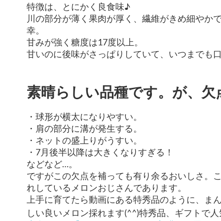
特徴は、とにかく良食味♪
川の部分が薄く果肉が厚く、繊維がきめ細やか
幸。
甘みが強く糖度は17度以上。
甘いのに後味がさっぱりしていて、いつまでも口福
素晴らしい品種です。が、欠
・球形が横太になりやすい。
・肩の部分に溝が発生する。
・ネットの盛上りがうすい。
・7月後半以降は大きくなりすぎる！
などなど…。
ですがこの欠点を補っても有り余るおいしさ。こ
れしているメロンおじさんであります。
上手に育てたら動画にある特秀品のように、ま
しい良いメロン採れます(^^)特秀品、ギフトで人