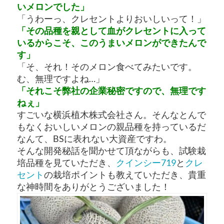
いメロンでした」
「うわーっ、クレセントよりおいしいって！」
「その品種を親として血がクレセントに入って
いるからこそ、このうまいメロンができたんで
す」
「そ、それ！そのメロン食べてみたいです。
む、無理ですよね…」
「それこそ弊社の企業秘密ですので、無理です
ねぇ」
すごいな横浜植木株式会社さん。そんなとんで
もなくおいしいメロンの親品種を持っているだ
なんて、BSに表れない大資産ですわ。
そんな開発秘話を聞かせて頂ながらも、試験栽
培品種を見ていただき、
クインシー719
と
クレ
セント
の栽培ポイントも教えていただき、貴重
な神時間をありがとうございました！