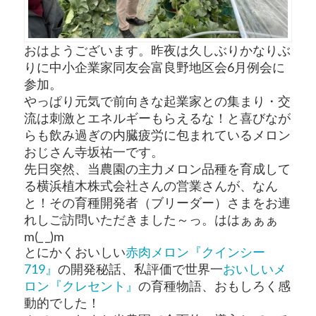
おはようございます。昨夜は久しぶりかなりぶ
りに中小企業家同友会富良野地区会6月例会に
参加。
やっぱり元気で前向きな起業家との集まり・交
流は刺激とエネルギーもらえるな！と喜びなが
らも飲み過ぎの内臓疲労に包まれているメロン
おじさん寺坂祐一です。
先日突然、当農園の主力メロン品種を育成して
る横浜植木株式会社さんの営業さんが、なん
と！その育種開発者（ブリーダー）さまをお連
れしご訪問いただきました～っ。ははぁぁぁ
m(_ _)m
とにかくおいしい
赤肉メロン『クインシー
719』
の開発秘話、私評価で世界一
おいしいメ
ロン『クレセント』
の育種物語、おもしろく感
動的でした！