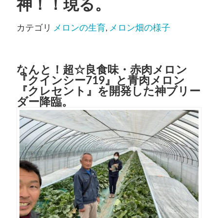
神！！現る。
カテゴリ
メロンの生育
,
メロン畑の様子
なんと！超☆良食味・赤肉メロン
『クインシー719』と青肉メロン
『クレセント』を開発した神ブリー
ダー降臨。