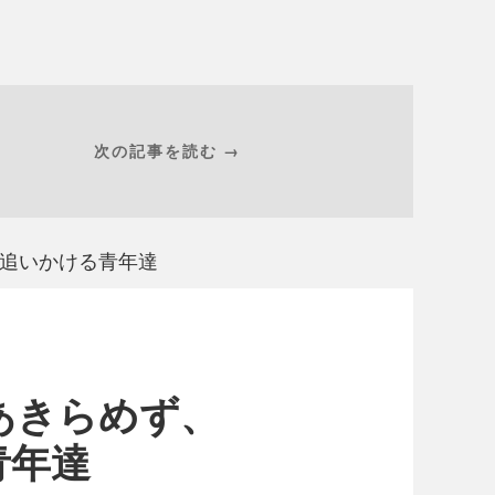
次の記事を読む →
を追いかける青年達
あきらめず、
青年達