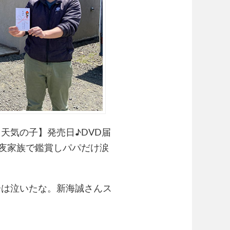
天気の子】発売日♪DVD届
昨夜家族で鑑賞しパパだけ涙
分は泣いたな。新海誠さんス