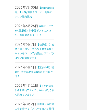
2026年7月30日
【約10日間限
定】1玉3kg前後！スーパー超特大
メロン販売開始
2026年6月26日
収穫ピークで
800玉収穫！御中元ギフトのメロ
ン、全国発送スタート！
2026年6月7日
【初収穫！】初
物寺坂メロン、まもなく発送開始！
＆トウモロコシ予約開始、アスパラ
はついに最終です！
2026年5月1日
【驚きの紫】朝
5時、社長が地面に寝転んだ理由と
は？
2026年4月11日
【今だけの楽
しみ】初物アスパラ、極太がたくさ
ん採れています♪
2026年3月2日
北海道・富良野
の春を告げる「アスパラガス」受付