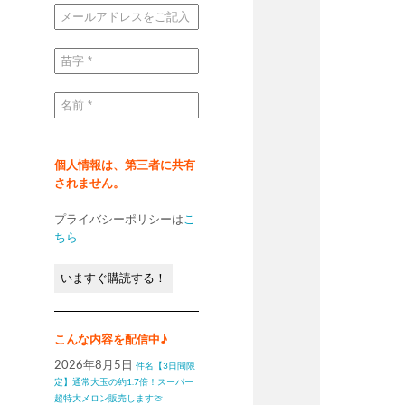
メ
ー
ル
ア
ド
苗
レ
字
ス
*
を
ご
名
記
前
入
*
く
だ
さ
い
個人情報は、第三者に共有
*
されません。
プライバシーポリシーは
こ
ちら
こんな内容を配信中♪
2026年8月5日
件名【3日間限
定】通常大玉の約1.7倍！スーパー
超特大メロン販売します🍈