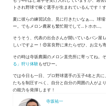
トされ野球で稼ぐ選手が生まれているんです！
夏に彼らの練習試合、見に行きたいなぁ…。球場
ー。でもメロン農家も繁忙期でして…トホホ…。
そうそう、代表の出合さんが開いているパン屋 La
しいですよー！
😍
富良野に来たらぜひ、お立ち
その時は寺坂農園のメロン直売所に寄ってね。
る」狩り体験
もぜひー。
では今日も一日、プロ野球選手の玉子4名と共に
たちを制圧すべく、自分と自分の周囲の人がよ
の能力を発揮します！
寺坂祐一