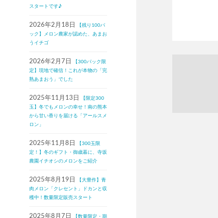
スタートです♪
2026年2月18日
【残り100パ
ック】メロン農家が認めた、あまお
うイチゴ
2026年2月7日
【300パック限
定】現地で確信！これが本物の「完
熟あまおう」でした
2025年11月13日
【限定300
玉】冬でもメロンの幸せ！南の熊本
から甘い香りを届ける「アールスメ
ロン」
2025年11月8日
【300玉限
定！】冬のギフト・御歳暮に、寺坂
農園イチオシのメロンをご紹介
2025年8月19日
【大豊作】青
肉メロン「クレセント」ドカンと収
穫中！数量限定販売スタート
2025年8月7日
【数量限定・期