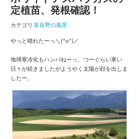
定植苗、発根確認！
カテゴリ
富良野の風景
やっと晴れたーっ＼(^o^)／
地球寒冷化もハンパねーっ、つーぐらい寒い
日々が続きましたがようやく太陽が顔を出しま
したー。