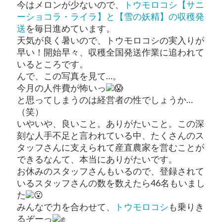
今はメロンが少ないので、
トウモロコシ【サニ
ーショコラ・ライラ】と【雪の妖精】の収穫発
送
を毎日進めています。
天気が良く暑いので、トウモロコシの実入りが
早い！開始早々、収穫全国発送作業に追われて
いるところです。
んで、この写真を見て…。
今月の人件費が怖いっ
と思ってしまうのは経営者の性でしょうか…
（笑）
いやいや、良いこと。ありがたいこと。この深
刻な人手不足と言われている中、たくさんのス
タッフさんに支えられて産直農家を営むことが
できるなんて、本当にありがたいです。
お休みのスタッフさんもいるので、登録されて
いるスタッフさんの数を数えたら46名もいまし
た
みんなで力を合わせて、
トウモロコシ
も乗りき
るぞーっ