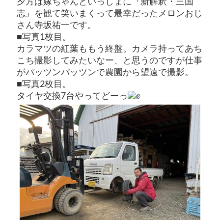
夕方は嫁ちゃんといっしょに『新解釈・三国
志』を観て笑いまくって最幸だったメロンおじ
さん寺坂祐一です。
■写真1枚目。
カラマツの紅葉ももう終盤。カメラ持ってあち
こち撮影してみたいなー、と思うのですが仕事
がパッツンパッツンで農園から望遠で撮影。
■写真2枚目。
タイヤ交換7台やってどーっ