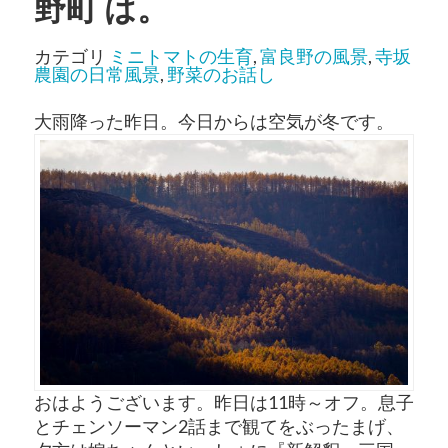
野町 は。
カテゴリ
ミニトマトの生育
,
富良野の風景
,
寺坂
農園の日常風景
,
野菜のお話し
大雨降った昨日。今日からは空気が冬です。
おはようございます。昨日は11時～オフ。息子
とチェンソーマン2話まで観てをぶったまげ、