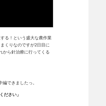
土する！という盛大な農作業
まくりなのですが2日目に
れから針治療に行ってくる
中編できましたっ。
てください」