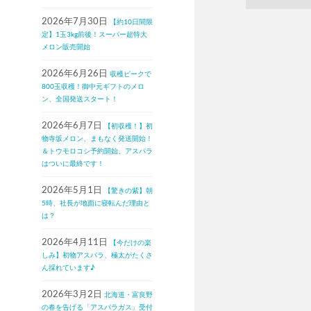
2026年7月30日
【約10日間限
定】1玉3kg前後！スーパー超特大
メロン販売開始
2026年6月26日
収穫ピークで
800玉収穫！御中元ギフトのメロ
ン、全国発送スタート！
2026年6月7日
【初収穫！】初
物寺坂メロン、まもなく発送開始！
＆トウモロコシ予約開始、アスパラ
はついに最終です！
2026年5月1日
【驚きの紫】朝
5時、社長が地面に寝転んだ理由と
は？
2026年4月11日
【今だけの楽
しみ】初物アスパラ、極太がたくさ
ん採れています♪
2026年3月2日
北海道・富良野
の春を告げる「アスパラガス」受付