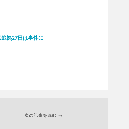
！
④追熟27日は事件に
次の記事を読む →