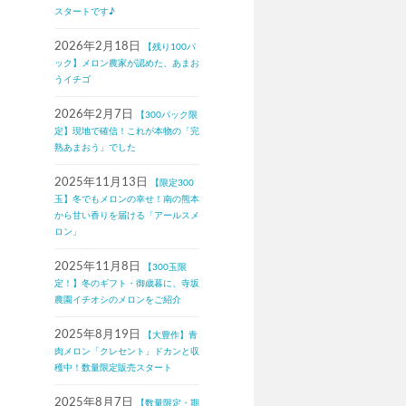
スタートです♪
2026年2月18日
【残り100パ
ック】メロン農家が認めた、あまお
うイチゴ
2026年2月7日
【300パック限
定】現地で確信！これが本物の「完
熟あまおう」でした
2025年11月13日
【限定300
玉】冬でもメロンの幸せ！南の熊本
から甘い香りを届ける「アールスメ
ロン」
2025年11月8日
【300玉限
定！】冬のギフト・御歳暮に、寺坂
農園イチオシのメロンをご紹介
2025年8月19日
【大豊作】青
肉メロン「クレセント」ドカンと収
穫中！数量限定販売スタート
2025年8月7日
【数量限定・期