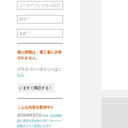
メ
ー
ル
ア
ド
苗
レ
字
ス
*
を
ご
名
記
前
入
*
く
だ
さ
い
個人情報は、第三者に共有
*
されません。
プライバシーポリシーは
こ
ちら
こんな内容を配信中♪
2026年8月5日
件名【3日間限
定】通常大玉の約1.7倍！スーパー
超特大メロン販売します🍈