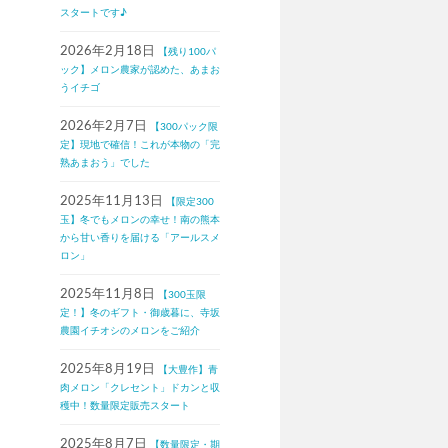
スタートです♪
2026年2月18日
【残り100パ
ック】メロン農家が認めた、あまお
うイチゴ
2026年2月7日
【300パック限
定】現地で確信！これが本物の「完
熟あまおう」でした
2025年11月13日
【限定300
玉】冬でもメロンの幸せ！南の熊本
から甘い香りを届ける「アールスメ
ロン」
2025年11月8日
【300玉限
定！】冬のギフト・御歳暮に、寺坂
農園イチオシのメロンをご紹介
2025年8月19日
【大豊作】青
肉メロン「クレセント」ドカンと収
穫中！数量限定販売スタート
2025年8月7日
【数量限定・期