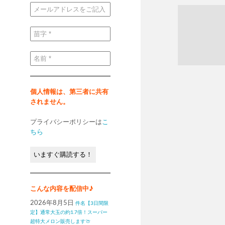
メ
ー
ル
ア
ド
苗
レ
字
ス
*
を
ご
名
記
前
入
*
く
だ
さ
い
個人情報は、第三者に共有
*
されません。
プライバシーポリシーは
こ
ちら
こんな内容を配信中♪
2026年8月5日
件名【3日間限
定】通常大玉の約1.7倍！スーパー
超特大メロン販売します🍈