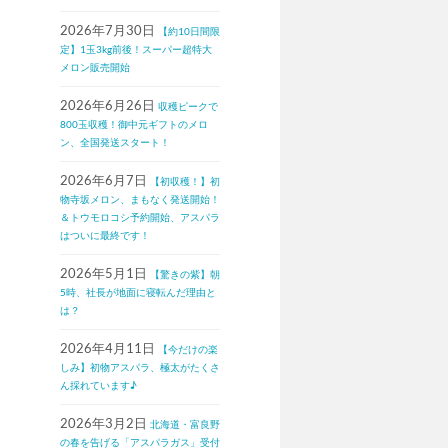
2026年7月30日
【約10日間限
定】1玉3kg前後！スーパー超特大
メロン販売開始
2026年6月26日
収穫ピークで
800玉収穫！御中元ギフトのメロ
ン、全国発送スタート！
2026年6月7日
【初収穫！】初
物寺坂メロン、まもなく発送開始！
＆トウモロコシ予約開始、アスパラ
はついに最終です！
2026年5月1日
【驚きの紫】朝
5時、社長が地面に寝転んだ理由と
は？
2026年4月11日
【今だけの楽
しみ】初物アスパラ、極太がたくさ
ん採れています♪
2026年3月2日
北海道・富良野
の春を告げる「アスパラガス」受付