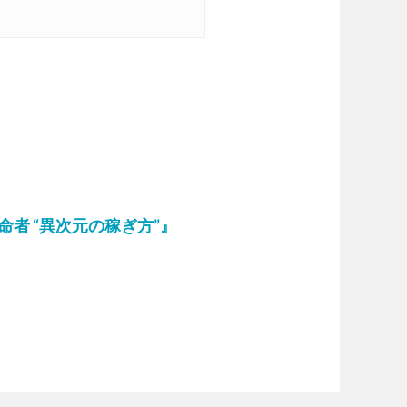
e革命者 “異次元の稼ぎ方”』