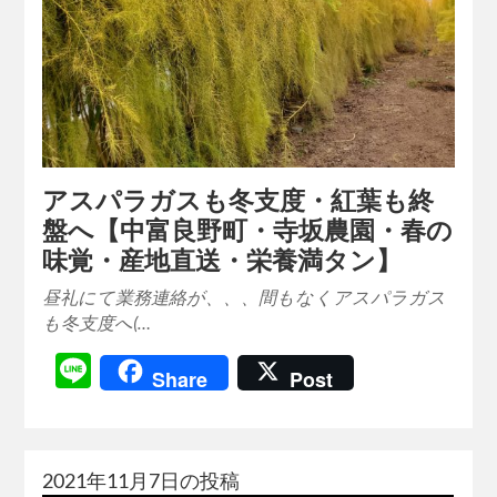
アスパラガスも冬支度・紅葉も終
盤へ【中富良野町・寺坂農園・春の
味覚・産地直送・栄養満タン】
昼礼にて業務連絡が、、、間もなくアスパラガス
も冬支度へ(…
Line
Share
Post
2021年11月7日の投稿