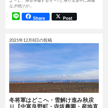
よ～し、帰る準備するぞ～!!と帰り支度中に綺麗
な夕焼けが…
Line
Share
Post
2021年12月8日の投稿
冬将軍はどこへ・雪解け進み秋戻
り【中富良野町・寺坂農園・産地直