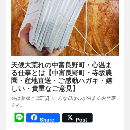
天候大荒れの中富良野町・心温ま
る仕事とは【中富良野町・寺坂農
園・産地直送・ご感動ハガキ・嬉
しい・貴重なご意見】
外は暴風と雪Σ(ﾟДﾟ)こんな日は心が温まるお仕事
を♪ …
Line
Share
Post