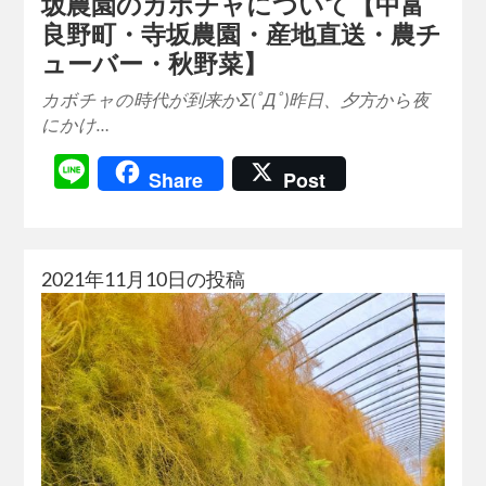
坂農園のカボチャについて【中富
良野町・寺坂農園・産地直送・農チ
ューバー・秋野菜】
カボチャの時代が到来かΣ(ﾟДﾟ)昨日、夕方から夜
にかけ…
Line
Share
Post
2021年11月10日の投稿