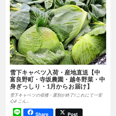
雪下キャベツ入荷・産地直送【中
富良野町・寺坂農園・越冬野菜・中
身ぎっしり・1月からお届け】
雪下キャベツの収穫・選別が終了!!これにて一安
心♪ こん…
Line
Share
Post