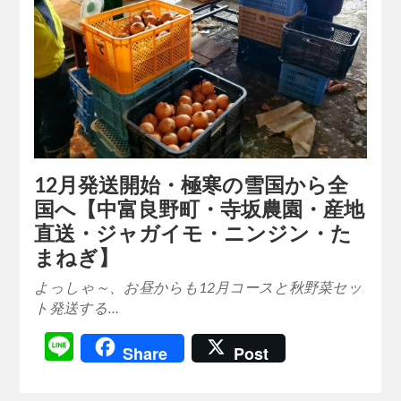
12月発送開始・極寒の雪国から全
国へ【中富良野町・寺坂農園・産地
直送・ジャガイモ・ニンジン・た
まねぎ】
よっしゃ～、お昼からも12月コースと秋野菜セッ
ト発送する…
Line
Share
Post