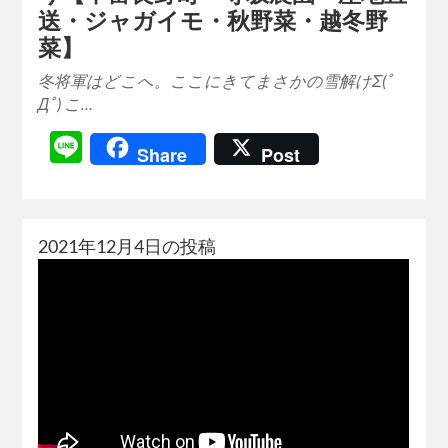
送・ジャガイモ・秋野菜・越冬野
菜】
冬将軍はどこへ。ここにきてまさかの雪解けΣ(ﾟ
Дﾟ) こ…
Line
Share
Post
2021年12月4日の投稿