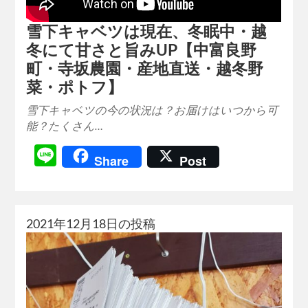
雪下キャベツは現在、冬眠中・越
冬にて甘さと旨みUP【中富良野
町・寺坂農園・産地直送・越冬野
菜・ポトフ】
雪下キャベツの今の状況は？お届けはいつから可
能？たくさん…
Line
Share
Post
2021年12月18日の投稿