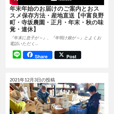
年末年始のお届けのご案内とおス
スメ保存方法・産地直送【中富良野
町・寺坂農園・正月・年末・秋の味
覚・連休】
『年末に息子が～』、『年明け娘が～』とよくお
電話いただく…
Line
Share
Post
2021年12月3日の投稿