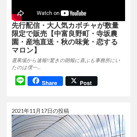
先行配信・大人気カボチャが数量
限定で販売【中富良野町・寺坂農
園・産地直送・秋の味覚・恋する
マロン】
選果場から速報!!驚きの朗報に喜ぶも事務所にい
たのは僕一…
Line
Share
Post
2021年11月17日の投稿