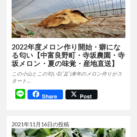
2022年度メロン作り開始・癖にな
る匂い【中富良野町・寺坂農園・寺
坂メロン・夏の味覚・産地直送】
この小山とこの匂いΣ(ﾟДﾟ)来年のメロン作りがス
タート…
Line
Share
Post
2021年11月16日の投稿