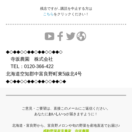
残念ですが...購読を中止する方は
こちら
をクリックください！
◆◇◆◆◇◇◆◆◇◆◆◇◇◆◆◇
寺坂農園 株式会社
TEL：0120-366-422
北海道空知郡中富良野町東5線北4号
◆◇◆◆◇◇◆◆◇◆◆◇◇◆◆◇◆
ご意見・ご要望は、直接このメールにご返信ください。
あなたに
おいしいっ
が届きますように！
北海道・富良野から、富良野メロンや旬の野菜を産地直送でお届け♪
感動野菜産直農家 寺坂農園