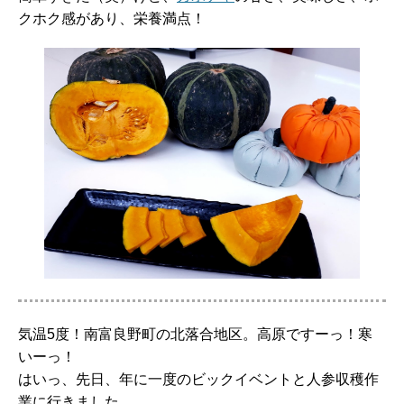
クホク感があり、栄養満点！
気温5度！南富良野町の北落合地区。高原ですーっ！寒
いーっ！
はいっ、先日、年に一度のビックイベントと人参収穫作
業に行きました。