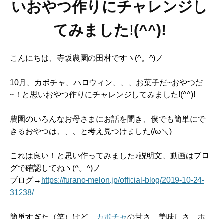
いおやつ作りにチャレンジし
てみました!(^^)!
こんにちは、寺坂農園の田村ですヽ(^。^)ノ
10月、カボチャ、ハロウィン、、、お菓子だ~おやつだ
~！と思いおやつ作りにチャレンジしてみました!(^^)!
農園のいろんなお母さまにお話を聞き、僕でも簡単にで
きるおやつは、、、と考え見つけました(/ω＼)
これは良い！と思い作ってみました♪説明文、動画はブロ
グで確認してねヽ(^。^)ノ
ブログ→
https://furano-melon.jp/official-blog/2019-10-24-
31238/
簡単すぎた（笑）けど、
カボチャ
の甘さ、美味しさ、ホ