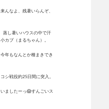
暑来んなよ、残暑いらんぞ、
。蒸し暑いハウスの中で汗
と小カブ（まるちゃん）。
「今年もなんとか種まきでき
コシ戦役約25日間に突入。
ていましたーっ
😱
すんごいス