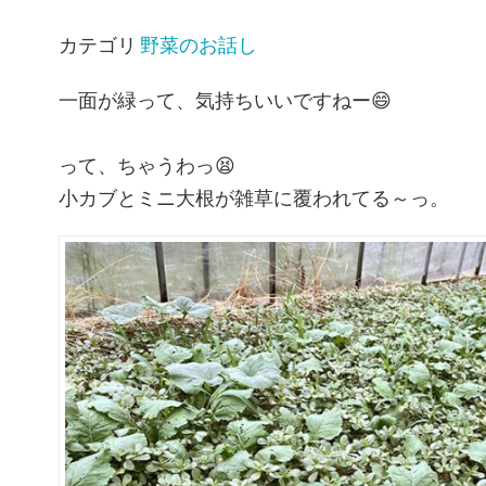
カテゴリ
野菜のお話し
一面が緑って、気持ちいいですねー
😄
って、ちゃうわっ
😫
小カブとミニ大根が雑草に覆われてる～っ。