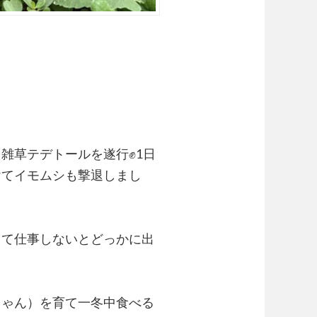
て雑草テデトールを遂行
✊
1日
けてイモムシも撃退しまし
って仕事しないとどっかに出
ちゃん）を育て一冬中食べる