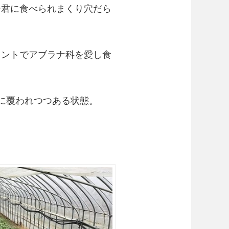
シ君に食べられまくり穴だら
イントでアブラナ科を愛し食
に覆われつつある状態。