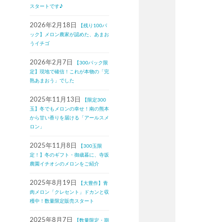
スタートです♪
2026年2月18日
【残り100パ
ック】メロン農家が認めた、あまお
うイチゴ
2026年2月7日
【300パック限
定】現地で確信！これが本物の「完
熟あまおう」でした
2025年11月13日
【限定300
玉】冬でもメロンの幸せ！南の熊本
から甘い香りを届ける「アールスメ
ロン」
2025年11月8日
【300玉限
定！】冬のギフト・御歳暮に、寺坂
農園イチオシのメロンをご紹介
2025年8月19日
【大豊作】青
肉メロン「クレセント」ドカンと収
穫中！数量限定販売スタート
2025年8月7日
【数量限定・期