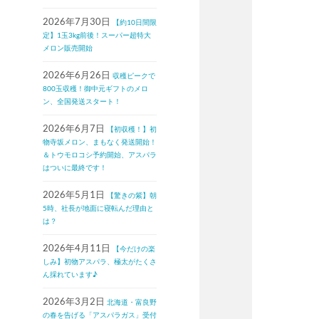
2026年7月30日
【約10日間限
定】1玉3kg前後！スーパー超特大
メロン販売開始
2026年6月26日
収穫ピークで
800玉収穫！御中元ギフトのメロ
ン、全国発送スタート！
2026年6月7日
【初収穫！】初
物寺坂メロン、まもなく発送開始！
＆トウモロコシ予約開始、アスパラ
はついに最終です！
2026年5月1日
【驚きの紫】朝
5時、社長が地面に寝転んだ理由と
は？
2026年4月11日
【今だけの楽
しみ】初物アスパラ、極太がたくさ
ん採れています♪
2026年3月2日
北海道・富良野
の春を告げる「アスパラガス」受付