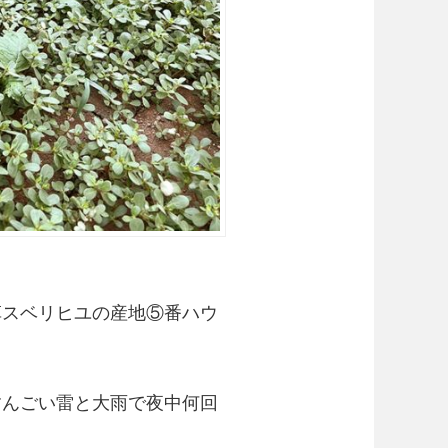
草スベリヒユの産地⑤番ハウ
すんごい雷と大雨で夜中何回
。