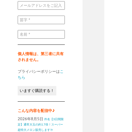
メ
ー
ル
ア
ド
苗
レ
字
ス
*
を
ご
名
記
前
入
*
く
だ
さ
い
個人情報は、第三者に共有
*
されません。
プライバシーポリシーは
こ
ちら
こんな内容を配信中♪
2026年8月5日
件名【3日間限
定】通常大玉の約1.7倍！スーパー
超特大メロン販売します🍈