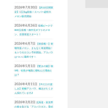
2026年7月30日
【約10日間限
定】1玉3kg前後！スーパー超特大
メロン販売開始
2026年6月26日
収穫ピークで
800玉収穫！御中元ギフトのメロ
ン、全国発送スタート！
2026年6月7日
【初収穫！】初
物寺坂メロン、まもなく発送開始！
＆トウモロコシ予約開始、アスパラ
はついに最終です！
2026年5月1日
【驚きの紫】朝
5時、社長が地面に寝転んだ理由と
は？
2026年4月11日
【今だけの楽
しみ】初物アスパラ、極太がたくさ
ん採れています♪
2026年3月2日
北海道・富良野
の春を告げる「アスパラガス」受付