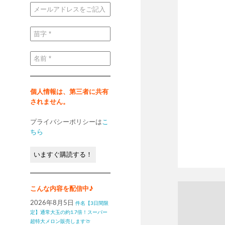
メ
ー
ル
ア
ド
苗
レ
字
ス
*
を
ご
名
記
前
入
*
く
だ
さ
い
個人情報は、第三者に共有
*
されません。
プライバシーポリシーは
こ
ちら
こんな内容を配信中♪
2026年8月5日
件名【3日間限
定】通常大玉の約1.7倍！スーパー
超特大メロン販売します🍈