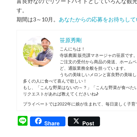
富良野なのでリゾートバイトとしていろんな観
す。
期間は3～10月。
あなたからの応募をお待ちして
笹原秀剛
こんにちは！
寺坂農園 販売課マネージャの笹原です
ご注文の受付から商品の発送、ホームペ
ど、通販業務全般を担っています。
うちの美味しいメロンと富良野の美味し
多くの人に食べて喜んで欲しい！
もし、「こんな野菜はないの～？」「こんな野菜が食べた
リクエストがあれば教えてくださいね♪
プライベートでは2022年に娘が生まれて、毎日楽しく子育
Line
Share
Post