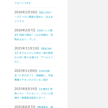
スタートです♪
2026年2月18日
【残り100パ
ック】メロン農家が認めた、あまお
うイチゴ
2026年2月7日
【300パック限
定】現地で確信！これが本物の「完
熟あまおう」でした
2025年11月13日
【限定300
玉】冬でもメロンの幸せ！南の熊本
から甘い香りを届ける「アールスメ
ロン」
2025年11月8日
【300玉限
定！】冬のギフト・御歳暮に、寺坂
農園イチオシのメロンをご紹介
2025年8月19日
【大豊作】青
肉メロン「クレセント」ドカンと収
穫中！数量限定販売スタート
2025年8月7日
【数量限定・期