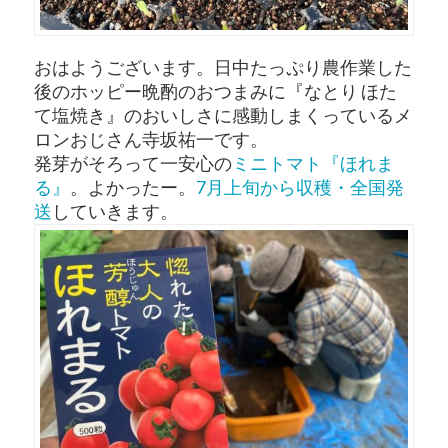
おはようございます。日中たっぷり農作業した
後のホッピー晩酌のおつまみに『なとり ほた
て塩焼き』のおいしさに感動しまくっているメ
ロンおじさん寺坂祐一です。
発芽がそろって一安心の
ミニトマト『ほれま
る』
。よかったー。
7月上旬から収穫・全国発
送
していきます。