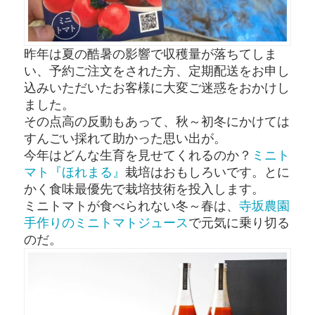
昨年は夏の酷暑の影響で収穫量が落ちてしま
い、予約ご注文をされた方、定期配送をお申し
込みいただいたお客様に大変ご迷惑をおかけし
ました。
その点高の反動もあって、秋～初冬にかけては
すんごい採れて助かった思い出が。
今年はどんな生育を見せてくれるのか？
ミニト
マト『ほれまる』
栽培はおもしろいです。とに
かく食味最優先で栽培技術を投入します。
ミニトマトが食べられない冬～春は、
寺坂農園
手作りのミニトマトジュース
で元気に乗り切る
のだ。