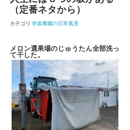
（定番ネタから）
カテゴリ
寺坂農園の日常風景
メロン選果場のじゅうたん全部洗っ
て干した。