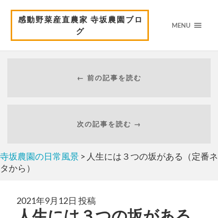
感動野菜産直農家 寺坂農園ブロ
MENU
グ
← 前の記事を読む
次の記事を読む →
寺坂農園の日常風景
> 人生には３つの坂がある（定番ネ
タから）
2021年9月12日 投稿
人生には３つの坂がある