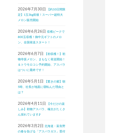
2026年7月30日
【約10日間限
定】1玉3kg前後！スーパー超特大
メロン販売開始
2026年6月26日
収穫ピークで
800玉収穫！御中元ギフトのメロ
ン、全国発送スタート！
2026年6月7日
【初収穫！】初
物寺坂メロン、まもなく発送開始！
＆トウモロコシ予約開始、アスパラ
はついに最終です！
2026年5月1日
【驚きの紫】朝
5時、社長が地面に寝転んだ理由と
は？
2026年4月11日
【今だけの楽
しみ】初物アスパラ、極太がたくさ
ん採れています♪
2026年3月2日
北海道・富良野
の春を告げる「アスパラガス」受付