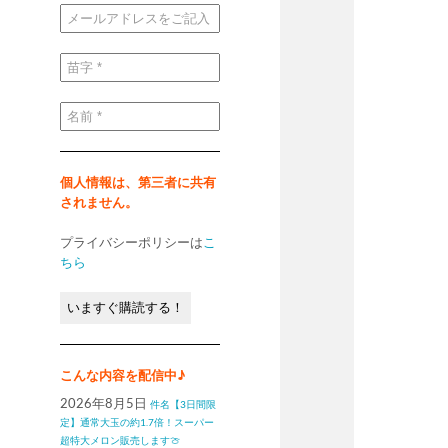
メ
ー
ル
ア
ド
苗
レ
字
ス
*
を
ご
名
記
前
入
*
く
だ
さ
い
個人情報は、第三者に共有
*
されません。
プライバシーポリシーは
こ
ちら
こんな内容を配信中♪
2026年8月5日
件名【3日間限
定】通常大玉の約1.7倍！スーパー
超特大メロン販売します🍈