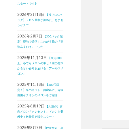
スタートです♪
2026年2月18日
【残り100パ
ック】メロン農家が認めた、あまお
うイチゴ
2026年2月7日
【300パック限
定】現地で確信！これが本物の「完
熟あまおう」でした
2025年11月13日
【限定300
玉】冬でもメロンの幸せ！南の熊本
から甘い香りを届ける「アールスメ
ロン」
2025年11月8日
【300玉限
定！】冬のギフト・御歳暮に、寺坂
農園イチオシのメロンをご紹介
2025年8月19日
【大豊作】青
肉メロン「クレセント」ドカンと収
穫中！数量限定販売スタート
2025年8月7日
【数量限定・期