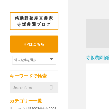
感動野菜産直農家
寺坂農園ブログ
HPはこちら
寺坂農園物
キーワードで検索
カテゴリー一覧
いっぷく話2002年から2005