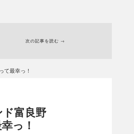
次の記事を読む →
野って最幸っ！
ンド富良野
最幸っ！