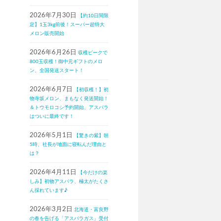
2026年7月30日
【約10日間限
定】1玉3kg前後！スーパー超特大
メロン販売開始
2026年6月26日
収穫ピークで
800玉収穫！御中元ギフトのメロ
ン、全国発送スタート！
2026年6月7日
【初収穫！】初
物寺坂メロン、まもなく発送開始！
＆トウモロコシ予約開始、アスパラ
はついに最終です！
2026年5月1日
【驚きの紫】朝
5時、社長が地面に寝転んだ理由と
は？
2026年4月11日
【今だけの楽
しみ】初物アスパラ、極太がたくさ
ん採れています♪
2026年3月2日
北海道・富良野
の春を告げる「アスパラガス」受付