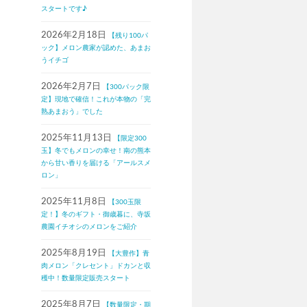
スタートです♪
2026年2月18日
【残り100パ
ック】メロン農家が認めた、あまお
うイチゴ
2026年2月7日
【300パック限
定】現地で確信！これが本物の「完
熟あまおう」でした
2025年11月13日
【限定300
玉】冬でもメロンの幸せ！南の熊本
から甘い香りを届ける「アールスメ
ロン」
2025年11月8日
【300玉限
定！】冬のギフト・御歳暮に、寺坂
農園イチオシのメロンをご紹介
2025年8月19日
【大豊作】青
肉メロン「クレセント」ドカンと収
穫中！数量限定販売スタート
2025年8月7日
【数量限定・期