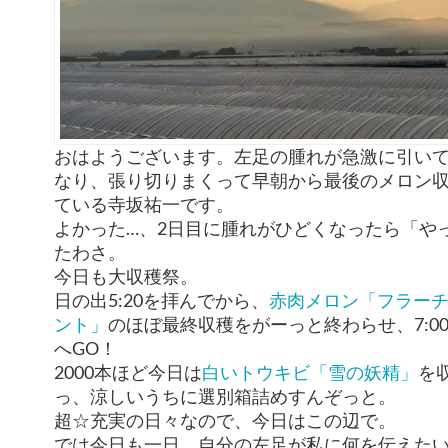
おはようございます。左足の腫れが急激に引い
なり、張り切りまくって早朝から最後のメロン
ている寺坂祐一です。
よかった…、2日目に腫れがひどくなったら「や
たわさ。
今日も大収穫祭。
日の出5:20を拝んでから、
赤肉メロン「フラー
ント」
のほぼ最終収穫をがーっと終わらせ、7:0
へGO！
2000本ほど今日は
白いトウキビ「雪の妖精」
を
っ、涼しいうちに選別箱詰めすんぞっと。
超☆充実の日々なので、今日はこの辺で。
では今日も一日、自分の左足が私に何を伝えた