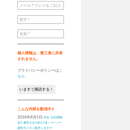
メ
ー
ル
ア
ド
苗
レ
字
ス
*
を
ご
名
記
前
入
*
く
だ
さ
い
個人情報は、第三者に共有
*
されません。
プライバシーポリシーは
こ
ちら
こんな内容を配信中♪
2026年8月5日
件名【3日間限
定】通常大玉の約1.7倍！スーパー
超特大メロン販売します🍈