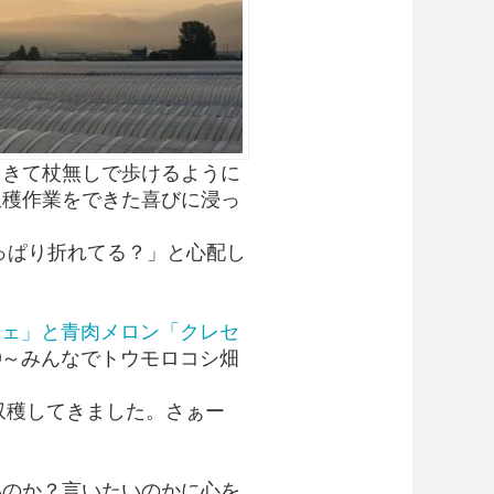
てきて杖無しで歩けるように
収穫作業をできた喜びに浸っ
っぱり折れてる？」と心配し
チェ」と青肉メロン「クレセ
0～みんなでトウモロコシ畑
収穫してきました。さぁー
いのか？言いたいのかに心を