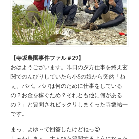
【寺坂農園事件ファル＃29】
おはようございます。昨日の夕方仕事を終え玄
関でのんびりしていたら小5の娘から突然「ね
ぇ、パパ。パパは何のために仕事をしている
の？お金を稼ぐため？それとも他に何がある
の？」と質問されビックリしまくった寺坂祐一
です。
まっ、よゆ～で回答したけどねっ
😉
しっかしまぁ、大人びた質問するようになった