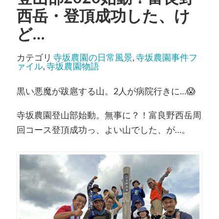
西岳・登頂成功した、け
ど…
カテゴリ
寺坂農園の日常風景
,
寺坂農園事件フ
ァイル
,
寺坂農園物語
黒い悪魔が跋扈する山。2人が病院行きに…
😱
寺坂農園登山部始動。無事に？！富良野西岳周
回コース登頂成功っ、よい山でした、が…。