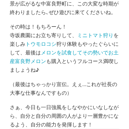
景が広がるな中富良野町に、この大変な時期が
終わりましたら､ぜひ遊びに来てくださいね。
その時は！もちろーん！
寺坂農園にお立ち寄りして、
ミニトマト狩り
を
楽しみ
トウモロコシ
狩り体験もやったぐらいに
して、最後は
メロンを試食してその勢いでお土
産富良野メロン
も購入というフルコース満喫し
ましょうね♪
（最後はちゃっかり宣伝。えぇ…これが社長の
大事な仕事なんですもの）
さぁ、今日も一日強風をしなやかにいなしなが
ら、自分と自分の周囲の人がより一層豊かにな
るよう、自分の能力を発揮します！