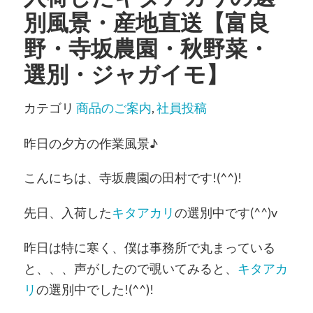
別風景・産地直送【富良
野・寺坂農園・秋野菜・
選別・ジャガイモ】
カテゴリ
商品のご案内
,
社員投稿
昨日の夕方の作業風景♪
こんにちは、寺坂農園の田村です!(^^)!
先日、入荷した
キタアカリ
の選別中です(^^)v
昨日は特に寒く、僕は事務所で丸まっている
と、、、声がしたので覗いてみると、
キタアカ
リ
の選別中でした!(^^)!