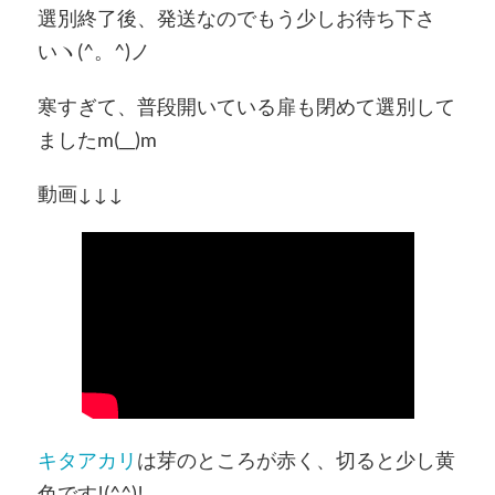
選別終了後、発送なのでもう少しお待ち下さ
いヽ(^。^)ノ
寒すぎて、普段開いている扉も閉めて選別して
ましたm(__)m
動画↓↓↓
キタアカリ
は芽のところが赤く、切ると少し黄
色です!(^^)!