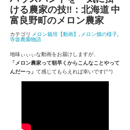
ける農家の技‼️：北海道 中
富良野町のメロン農家
カテゴリ
メロン栽培【動画】
,
メロン畑の様子
,
寺坂農園物語
地味ぃぃぃな動画をお届けしますが、
「メロン農家って朝早くからこんなことやって
んだーっ」
て感じてもらえれば幸いです(^^)