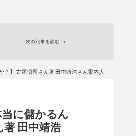
次の記事を読む →
か？】 古屋悟司さん著 田中靖浩さん案内人
本当に儲かるん
ん著 田中靖浩