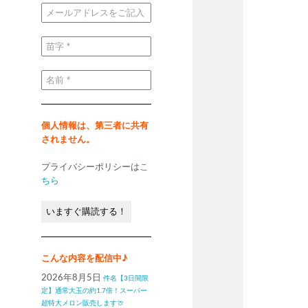
メ
ー
ル
ア
ド
苗
レ
字
ス
*
を
ご
名
記
前
入
*
く
だ
さ
い
個人情報は、第三者に共有
*
されません。
プライバシーポリシーは
こ
ちら
こんな内容を配信中♪
2026年8月5日
件名【3日間限
定】通常大玉の約1.7倍！スーパー
超特大メロン販売します🍈