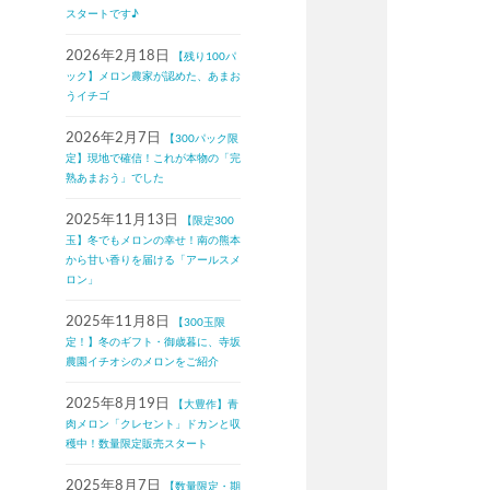
スタートです♪
2026年2月18日
【残り100パ
ック】メロン農家が認めた、あまお
うイチゴ
2026年2月7日
【300パック限
定】現地で確信！これが本物の「完
熟あまおう」でした
2025年11月13日
【限定300
玉】冬でもメロンの幸せ！南の熊本
から甘い香りを届ける「アールスメ
ロン」
2025年11月8日
【300玉限
定！】冬のギフト・御歳暮に、寺坂
農園イチオシのメロンをご紹介
2025年8月19日
【大豊作】青
肉メロン「クレセント」ドカンと収
穫中！数量限定販売スタート
2025年8月7日
【数量限定・期