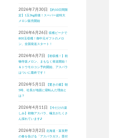
2026年7月30日
【約10日間限
定】1玉3kg前後！スーパー超特大
メロン販売開始
2026年6月26日
収穫ピークで
800玉収穫！御中元ギフトのメロ
ン、全国発送スタート！
2026年6月7日
【初収穫！】初
物寺坂メロン、まもなく発送開始！
＆トウモロコシ予約開始、アスパラ
はついに最終です！
2026年5月1日
【驚きの紫】朝
5時、社長が地面に寝転んだ理由と
は？
2026年4月11日
【今だけの楽
しみ】初物アスパラ、極太がたくさ
ん採れています♪
2026年3月2日
北海道・富良野
の春を告げる「アスパラガス」受付