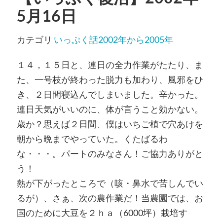
5月16日
カテゴリ
いっぷく話2002年から2005年
１４，１５日と、連日の全力作業がたたり、ま
た、一号枝が終わった脱力も加わり、風邪をひ
き、２日間寝込んでしまいました。辛かった。
連日天気がいいのに、体が言うこと効かない。
歳か？思えば２日間、僕はいちご植で穴あけを
朝から晩までやっていた。くたばるわ
な・・・。パートのみなさん！ご協力ありがと
う！
熱が下がったところで（咳・鼻水で苦しんでい
るが）、さぁ、次の農作業だ！当農園では、お
国のために大豆を２ｈａ（6000坪）栽培す