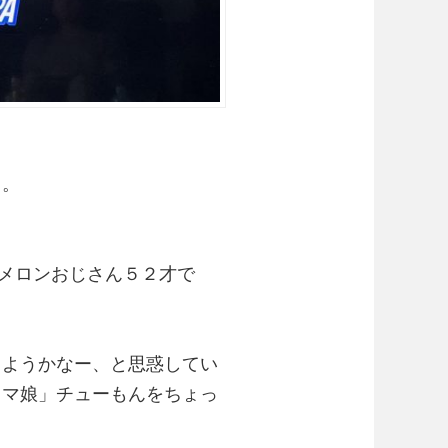
っ。
メロンおじさん５２才で
しようかなー、と思惑してい
ウマ娘」チューもんをちょっ