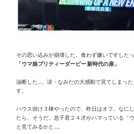
その思い込みが崩壊した。食わず嫌いですした
「ウマ娘プリティーダービー 新時代の扉」
油断した…、涙・なみだの大感動で見てしまった
す。
ハウス掛け３棟やったので、昨日はオフ。なに
たら、そうだ。息子君２４才がハマっている「
と見てみるかと…。