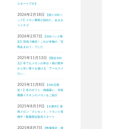
スタートです♪
2026年2月18日
【残り100パ
ック】メロン農家が認めた、あまお
うイチゴ
2026年2月7日
【300パック限
定】現地で確信！これが本物の「完
熟あまおう」でした
2025年11月13日
【限定300
玉】冬でもメロンの幸せ！南の熊本
から甘い香りを届ける「アールスメ
ロン」
2025年11月8日
【300玉限
定！】冬のギフト・御歳暮に、寺坂
農園イチオシのメロンをご紹介
2025年8月19日
【大豊作】青
肉メロン「クレセント」ドカンと収
穫中！数量限定販売スタート
2025年8月7日
【数量限定・期