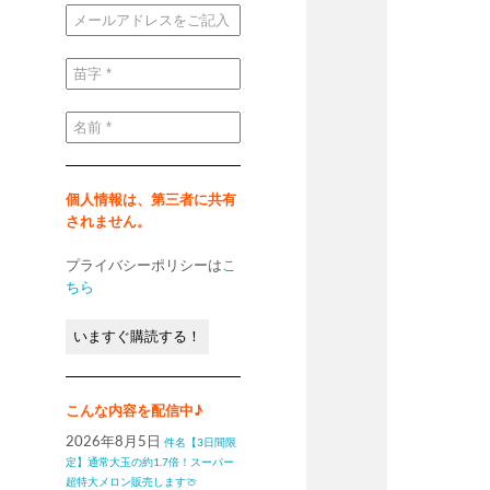
メ
ー
ル
ア
ド
苗
レ
字
ス
*
を
ご
名
記
前
入
*
く
だ
さ
い
個人情報は、第三者に共有
*
されません。
プライバシーポリシーは
こ
ちら
こんな内容を配信中♪
2026年8月5日
件名【3日間限
定】通常大玉の約1.7倍！スーパー
超特大メロン販売します🍈