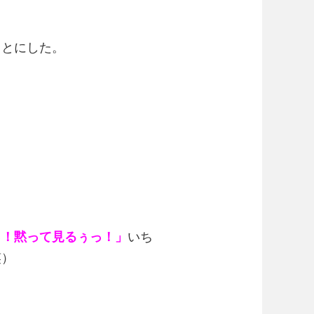
ことにした。
っ！黙って見るぅっ！」
いち
笑）