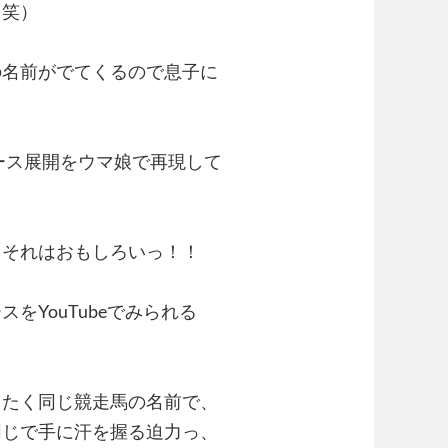
：笑）
の名前がでてくるので息子に
ース展開をウマ娘で再現して
？それはおもしろいっ！！
YouTubeでみられる
ったく同じ競走馬の名前で、
同じで手に汗を握る迫力っ、