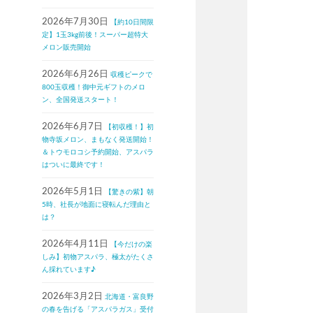
2026年7月30日
【約10日間限
定】1玉3kg前後！スーパー超特大
メロン販売開始
2026年6月26日
収穫ピークで
800玉収穫！御中元ギフトのメロ
ン、全国発送スタート！
2026年6月7日
【初収穫！】初
物寺坂メロン、まもなく発送開始！
＆トウモロコシ予約開始、アスパラ
はついに最終です！
2026年5月1日
【驚きの紫】朝
5時、社長が地面に寝転んだ理由と
は？
2026年4月11日
【今だけの楽
しみ】初物アスパラ、極太がたくさ
ん採れています♪
2026年3月2日
北海道・富良野
の春を告げる「アスパラガス」受付