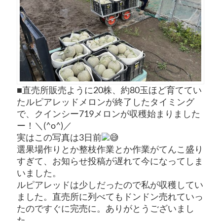
■直売所販売ように20株、約80玉ほど育ててい
たルピアレッドメロンが終了したタイミング
で、クインシー719メロンが収穫始まりました
ー！＼(^o^)／
実はこの写真は3日前
選果場作りとか整枝作業とか作業がてんこ盛り
すぎて、お知らせ投稿が遅れて今になってしま
いました。
ルピアレッドは少しだったので私が収穫してい
ました。直売所に列べてもドンドン売れていっ
たのですぐに完売に。ありがとうございまし
た。