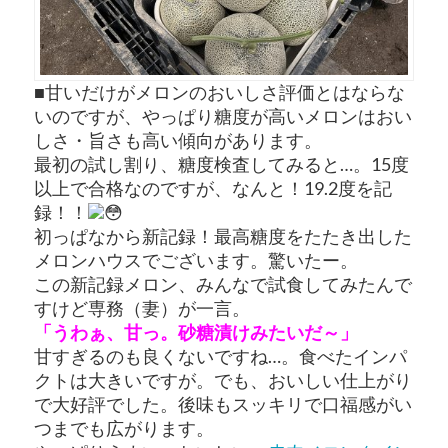
■甘いだけがメロンのおいしさ評価とはならな
いのですが、やっぱり糖度が高いメロンはおい
しさ・旨さも高い傾向があります。
最初の試し割り、糖度検査してみると…。15度
以上で合格なのですが、なんと！19.2度を記
録！！
初っぱなから新記録！最高糖度をたたき出した
メロンハウスでございます。驚いたー。
この新記録メロン、みんなで試食してみたんで
すけど専務（妻）が一言。
「うわぁ、甘っ。砂糖漬けみたいだ～」
甘すぎるのも良くないですね…。食べたインパ
クトは大きいですが。でも、おいしい仕上がり
で大好評でした。後味もスッキリで口福感がい
つまでも広がります。