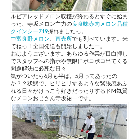
ルピアレッドメロン収穫が終わるとすぐに始ま
った、寺坂メロン主力の
良食味赤肉メロン品種
クインシー719
採れましたっ。
中富良野メロン
、
直売所
でも列べています。来
てねっ！全国発送も開始しましたー。
おはようございます。あらゆる作業が目白押し
でスタッフへの指示や無限にポコポコ出てくる
問題解決に必死な日々。
気がついたら6月も半ば。5月ってあったの
か？？状態で、ヒリヒリするような緊張感あふ
れる日々がけっこう好きだったりするドM気質
なメロンおじさん寺坂祐一です。