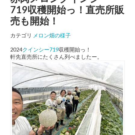
719収穫開始っ！直売所販
売も開始！
カテゴリ
メロン畑の様子
2024
クインシー719
収穫開始っ！
軒先直売所にたくさん列べましたー。