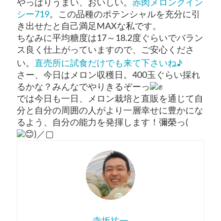
やっぱりうまい、おいしい。
赤肉メロンクイン
シー719
。この品種のポテンシャルを充分に引
き出せたと自己満足MAXな私です。
ちなみに平均糖度は17～18.2度ぐらいでバラン
ス良く仕上がっていますので、ご安心くださ
い。
直売所に試食だけでも来て下さいね♪
さー、今日はメロン収穫日。400玉ぐらい採れ
るかな？みんなでやりきるぞーっ
では今日も一日、メロン栽培と直販を通じて自
分と自分の周囲の人がより一層幸せに豊かにな
るよう、自分の能力を発揮します！彌榮っ(
)／▢
寺坂祐一