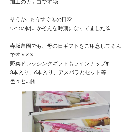
加工のカナコです🤗
そうか…もうすぐ母の日🌸
いつの間にかそんな時期になってました💦
寺坂農園でも、母の日ギフトをご用意してるん
です✴︎✴︎✴︎
野菜ドレッシングギフトもラインナップ❣️
3本入り、6本入り、アスパラとセット等
色々と…🤗