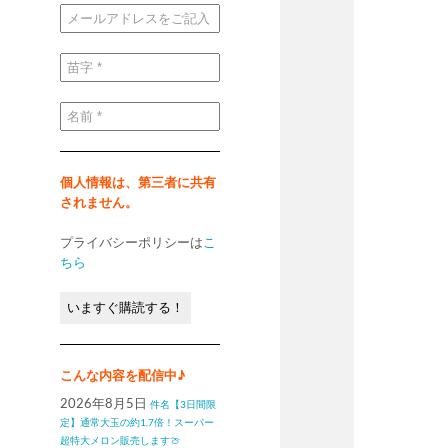
メ
ー
ル
ア
ド
苗
レ
字
ス
*
を
ご
名
記
前
入
*
く
だ
さ
い
個人情報は、第三者に共有
*
されません。
プライバシーポリシーは
こ
ちら
こんな内容を配信中♪
2026年8月5日
件名【3日間限
定】通常大玉の約1.7倍！スーパー
超特大メロン販売します🍈