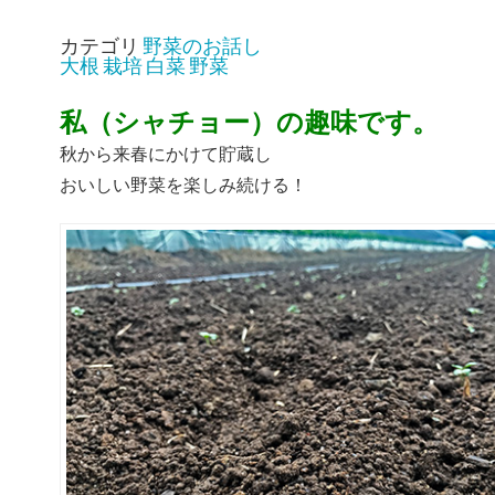
カテゴリ
野菜のお話し
大根
栽培
白菜
野菜
私（シャチョー）の趣味です。
秋から来春にかけて貯蔵し
おいしい野菜を楽しみ続ける！