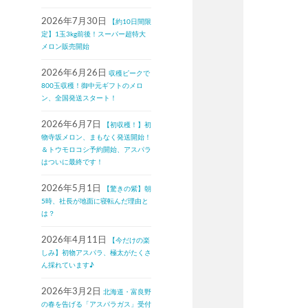
2026年7月30日
【約10日間限
定】1玉3kg前後！スーパー超特大
メロン販売開始
2026年6月26日
収穫ピークで
800玉収穫！御中元ギフトのメロ
ン、全国発送スタート！
2026年6月7日
【初収穫！】初
物寺坂メロン、まもなく発送開始！
＆トウモロコシ予約開始、アスパラ
はついに最終です！
2026年5月1日
【驚きの紫】朝
5時、社長が地面に寝転んだ理由と
は？
2026年4月11日
【今だけの楽
しみ】初物アスパラ、極太がたくさ
ん採れています♪
2026年3月2日
北海道・富良野
の春を告げる「アスパラガス」受付