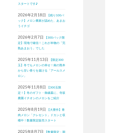
スタートです♪
2026年2月18日
【残り100パ
ック】メロン農家が認めた、あまお
うイチゴ
2026年2月7日
【300パック限
定】現地で確信！これが本物の「完
熟あまおう」でした
2025年11月13日
【限定300
玉】冬でもメロンの幸せ！南の熊本
から甘い香りを届ける「アールスメ
ロン」
2025年11月8日
【300玉限
定！】冬のギフト・御歳暮に、寺坂
農園イチオシのメロンをご紹介
2025年8月19日
【大豊作】青
肉メロン「クレセント」ドカンと収
穫中！数量限定販売スタート
2025年8月7日
【数量限定・期