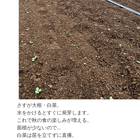
さすが大根・白菜。
水をかけるとすぐに発芽します。
これで秋の食の楽しみが増える。
面積が少ないので…
白菜は苗を立てずに直播。