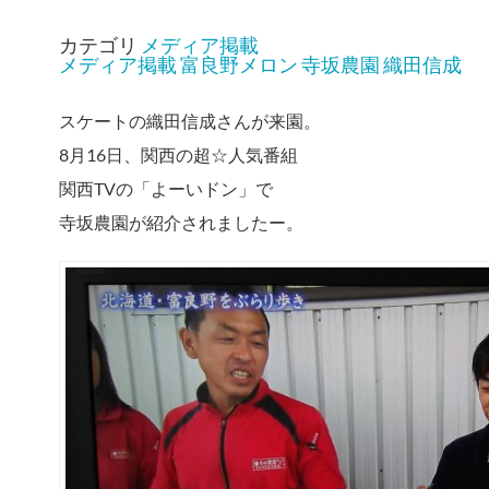
カテゴリ
メディア掲載
メディア掲載
富良野メロン
寺坂農園
織田信成
スケートの織田信成さんが来園。
8月16日、関西の超☆人気番組
関西TVの「よーいドン」で
寺坂農園が紹介されましたー。