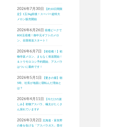
2026年7月30日
【約10日間限
定】1玉3kg前後！スーパー超特大
メロン販売開始
2026年6月26日
収穫ピークで
800玉収穫！御中元ギフトのメロ
ン、全国発送スタート！
2026年6月7日
【初収穫！】初
物寺坂メロン、まもなく発送開始！
＆トウモロコシ予約開始、アスパラ
はついに最終です！
2026年5月1日
【驚きの紫】朝
5時、社長が地面に寝転んだ理由と
は？
2026年4月11日
【今だけの楽
しみ】初物アスパラ、極太がたくさ
ん採れています♪
2026年3月2日
北海道・富良野
の春を告げる「アスパラガス」受付