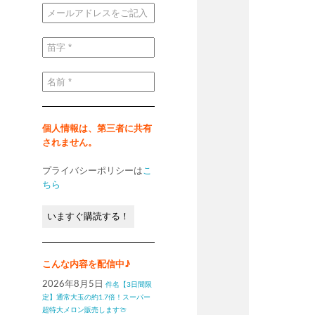
メ
ー
ル
ア
ド
苗
レ
字
ス
*
を
ご
名
記
前
入
*
く
だ
さ
い
個人情報は、第三者に共有
*
されません。
プライバシーポリシーは
こ
ちら
こんな内容を配信中♪
2026年8月5日
件名【3日間限
定】通常大玉の約1.7倍！スーパー
超特大メロン販売します🍈