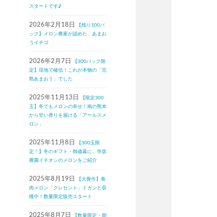
スタートです♪
2026年2月18日
【残り100パ
ック】メロン農家が認めた、あまお
うイチゴ
2026年2月7日
【300パック限
定】現地で確信！これが本物の「完
熟あまおう」でした
2025年11月13日
【限定300
玉】冬でもメロンの幸せ！南の熊本
から甘い香りを届ける「アールスメ
ロン」
2025年11月8日
【300玉限
定！】冬のギフト・御歳暮に、寺坂
農園イチオシのメロンをご紹介
2025年8月19日
【大豊作】青
肉メロン「クレセント」ドカンと収
穫中！数量限定販売スタート
2025年8月7日
【数量限定・期