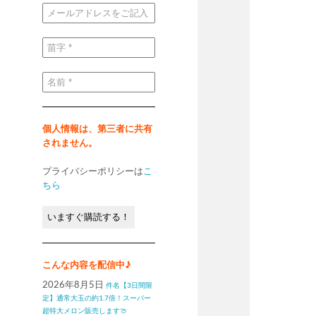
メ
ー
ル
ア
ド
苗
レ
字
ス
*
を
ご
名
記
前
入
*
く
だ
さ
い
個人情報は、第三者に共有
*
されません。
プライバシーポリシーは
こ
ちら
こんな内容を配信中♪
2026年8月5日
件名【3日間限
定】通常大玉の約1.7倍！スーパー
超特大メロン販売します🍈