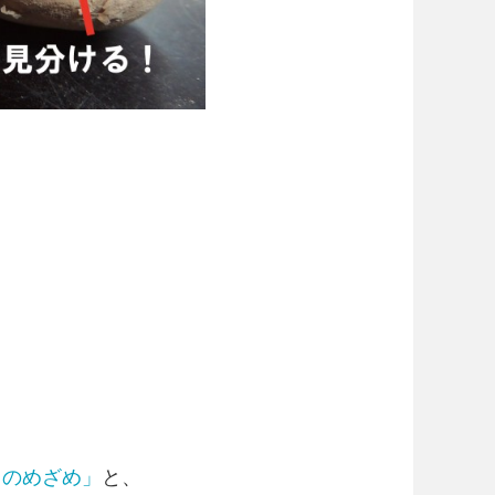
て
カのめざめ」
と、