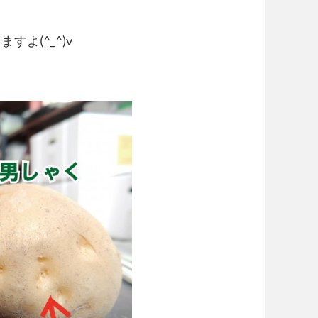
よ(^_^)v