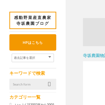
感動野菜産直農家
寺坂農園ブログ
HPはこちら
寺坂農園物
キーワードで検索
カテゴリー一覧
いっぷく話2002年から2005