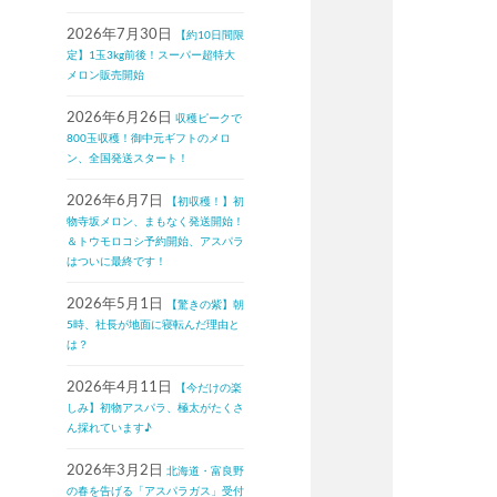
2026年7月30日
【約10日間限
定】1玉3kg前後！スーパー超特大
メロン販売開始
2026年6月26日
収穫ピークで
800玉収穫！御中元ギフトのメロ
ン、全国発送スタート！
2026年6月7日
【初収穫！】初
物寺坂メロン、まもなく発送開始！
＆トウモロコシ予約開始、アスパラ
はついに最終です！
2026年5月1日
【驚きの紫】朝
5時、社長が地面に寝転んだ理由と
は？
2026年4月11日
【今だけの楽
しみ】初物アスパラ、極太がたくさ
ん採れています♪
2026年3月2日
北海道・富良野
の春を告げる「アスパラガス」受付