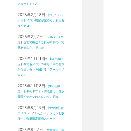
スタートです♪
2026年2月18日
【残り100パ
ック】メロン農家が認めた、あまお
うイチゴ
2026年2月7日
【300パック限
定】現地で確信！これが本物の「完
熟あまおう」でした
2025年11月13日
【限定300
玉】冬でもメロンの幸せ！南の熊本
から甘い香りを届ける「アールスメ
ロン」
2025年11月8日
【300玉限
定！】冬のギフト・御歳暮に、寺坂
農園イチオシのメロンをご紹介
2025年8月19日
【大豊作】青
肉メロン「クレセント」ドカンと収
穫中！数量限定販売スタート
2025年8月7日
【数量限定・期