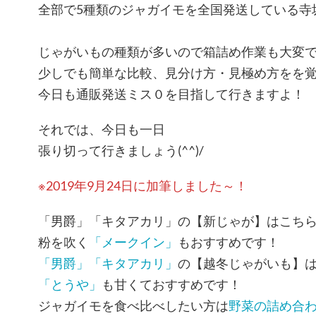
全部で5種類のジャガイモを全国発送している寺
じゃがいもの種類が多いので箱詰め作業も大変
少しでも簡単な比較、見分け方・見極め方をを
今日も通販発送ミス０を目指して行きますよ！
それでは、今日も一日
張り切って行きましょう(^^)/
※2019年9月24日に加筆しました～！
「男爵」「キタアカリ」の【新じゃが】はこち
粉を吹く
「メークイン」
もおすすめです！
「男爵」「キタアカリ」
の【越冬じゃがいも】
「とうや」
も甘くておすすめです！
ジャガイモを食べ比べしたい方は
野菜の詰め合