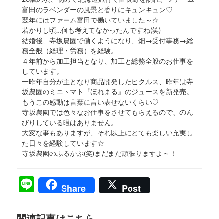
富田のラベンダーの風景と香りにキュンキュン♡
翌年にはファーム富田で働いていました～☆
若かりし頃…何も考えてなかったんですね(笑)
結婚後、寺坂農園で働くようになり、畑→受付事務→総
務全般（経理・労務）を経験。
４年前から加工担当となり、加工と総務全般のお仕事を
しています。
一昨年自分が主となり商品開発したピクルス、昨年は寺
坂農園のミニトマト『ほれまる』のジュースを新発売。
もうこの感動は言葉に言い表せないくらい♡
寺坂農園では色々なお仕事をさせてもらえるので、のん
びりしている暇はありません。
大変な事もありますが、それ以上にとても楽しい充実し
た日々を経験しています☆
寺坂農園のふるかぶ(笑)まだまだ頑張りますよ～！
Line
Share
Post
関連記事はこちら