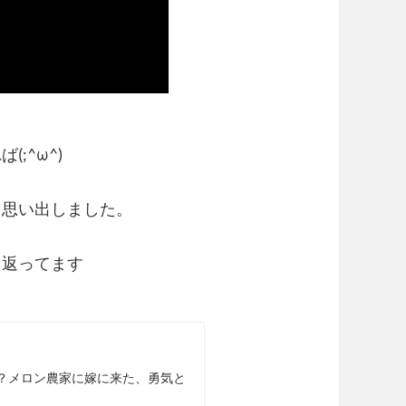
;^ω^)
を思い出しました。
り返ってます
。
？メロン農家に嫁に来た、勇気と