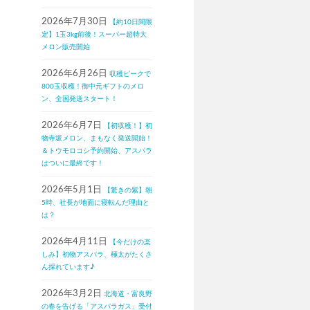
2026年7月30日
【約10日間限
定】1玉3kg前後！スーパー超特大
メロン販売開始
2026年6月26日
収穫ピークで
800玉収穫！御中元ギフトのメロ
ン、全国発送スタート！
2026年6月7日
【初収穫！】初
物寺坂メロン、まもなく発送開始！
＆トウモロコシ予約開始、アスパラ
はついに最終です！
2026年5月1日
【驚きの紫】朝
5時、社長が地面に寝転んだ理由と
は？
2026年4月11日
【今だけの楽
しみ】初物アスパラ、極太がたくさ
ん採れています♪
2026年3月2日
北海道・富良野
の春を告げる「アスパラガス」受付