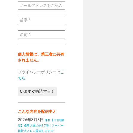
メ
ー
ル
ア
ド
苗
レ
字
ス
*
を
ご
名
記
前
入
*
く
だ
さ
い
個人情報は、第三者に共有
*
されません。
プライバシーポリシーは
こ
ちら
こんな内容を配信中♪
2026年8月5日
件名【3日間限
定】通常大玉の約1.7倍！スーパー
超特大メロン販売します🍈