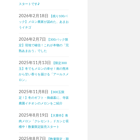
スタートです♪
2026年2月18日
【残り100パ
ック】メロン農家が認めた、あまお
うイチゴ
2026年2月7日
【300パック限
定】現地で確信！これが本物の「完
熟あまおう」でした
2025年11月13日
【限定300
玉】冬でもメロンの幸せ！南の熊本
から甘い香りを届ける「アールスメ
ロン」
2025年11月8日
【300玉限
定！】冬のギフト・御歳暮に、寺坂
農園イチオシのメロンをご紹介
2025年8月19日
【大豊作】青
肉メロン「クレセント」ドカンと収
穫中！数量限定販売スタート
2025年8月7日
【数量限定・期