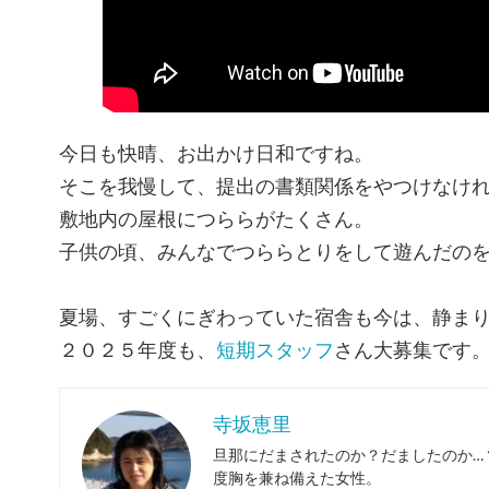
今日も快晴、お出かけ日和ですね。
そこを我慢して、提出の書類関係をやつけなければ(
敷地内の屋根につららがたくさん。
子供の頃、みんなでつららとりをして遊んだの
夏場、すごくにぎわっていた宿舎も今は、静ま
２０２５年度も、
短期スタッフ
さん大募集です
寺坂恵里
旦那にだまされたのか？だましたのか…
度胸を兼ね備えた女性。