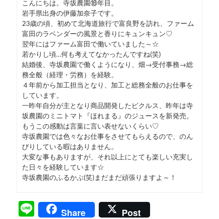
こんにちは。寺坂農園⑱年目。
岩手県出身の伊藤加奈子です。
23歳の頃、初めて北海道旅行で富良野を訪れ、ファーム
富田のラベンダーの風景と香りにキュンキュン♡
翌年にはファーム富田で働いていました～☆
若かりし頃…何も考えてなかったんですね(笑)
結婚後、寺坂農園で働くようになり、畑→受付事務→総
務全般（経理・労務）を経験。
４年前から加工担当となり、加工と総務全般のお仕事を
しています。
一昨年自分が主となり商品開発したピクルス、昨年は寺
坂農園のミニトマト『ほれまる』のジュースを新発売。
もうこの感動は言葉に言い表せないくらい♡
寺坂農園では色々なお仕事をさせてもらえるので、のん
びりしている暇はありません。
大変な事もありますが、それ以上にとても楽しい充実し
た日々を経験しています☆
寺坂農園のふるかぶ(笑)まだまだ頑張りますよ～！
Line
Share
Post