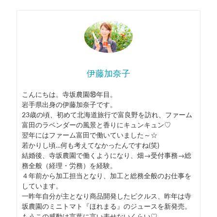
伊藤加奈子
こんにちは。寺坂農園⑱年目。
岩手県出身の伊藤加奈子です。
23歳の頃、初めて北海道旅行で富良野を訪れ、ファーム
富田のラベンダーの風景と香りにキュンキュン♡
翌年にはファーム富田で働いていました～☆
若かりし頃…何も考えてなかったんですね(笑)
結婚後、寺坂農園で働くようになり、畑→受付事務→総
務全般（経理・労務）を経験。
４年前から加工担当となり、加工と総務全般のお仕事を
しています。
一昨年自分が主となり商品開発したピクルス、昨年は寺
坂農園のミニトマト『ほれまる』のジュースを新発売。
もうこの感動は言葉に言い表せないくらい♡