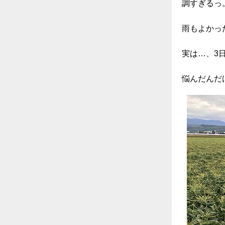
調すぎるっ
雨もよかっ
実は…、3
悩んだんだ