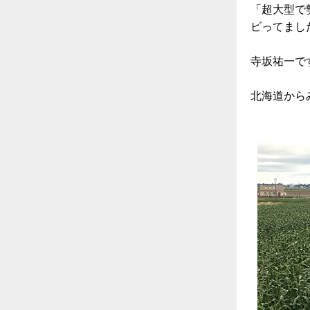
「超大型で
ビってまし
寺坂祐一で
北海道から