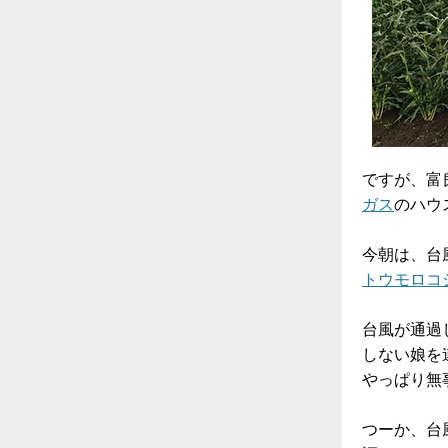
ですが、富
ガス
のハウ
今朝は、台
トウモロコ
台風が通過
しない娘を
やっぱり無
つーか、台