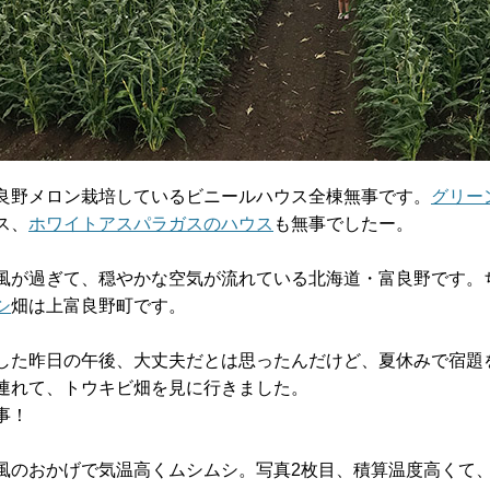
良野メロン栽培しているビニールハウス全棟無事です。
グリー
ス、
ホワイトアスパラガスのハウス
も無事でしたー。
風が過ぎて、穏やかな空気が流れている北海道・富良野です。
シ
畑は上富良野町です。
した昨日の午後、大丈夫だとは思ったんだけど、夏休みで宿題
連れて、トウキビ畑を見に行きました。
事！
風のおかげで気温高くムシムシ。写真2枚目、積算温度高くて