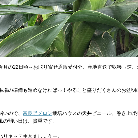
今月の22日頃～お取り寄せ通販受付分、産地直送で収穫→速、
果場の準備も進めなければっ！やること盛りだくさんのお盆明
弱いので、
富良野メロン
栽培ハウスの天井ビニール、巻き上げ
風の弱い日は、貴重です。
ハリキッテ生きましょうー。