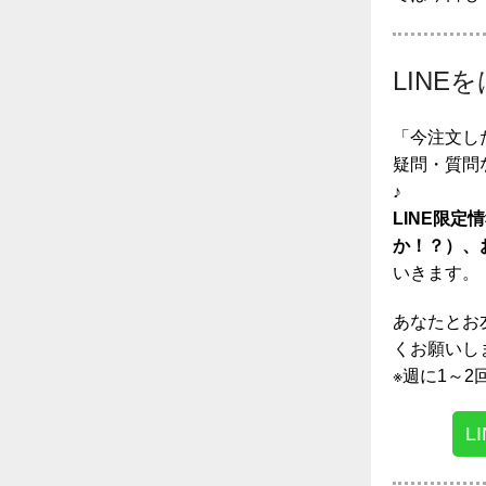
LINE
「今注文し
疑問・質問
♪
LINE限
か！？）、
いきます。
あなたとお
くお願いしま
※週に1～
L