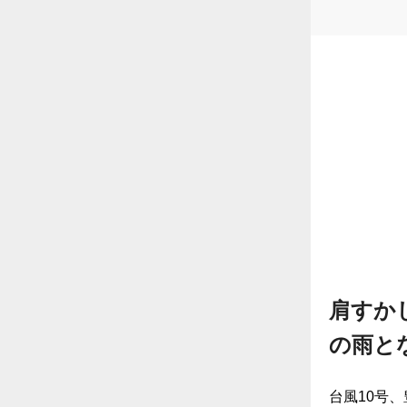
肩すか
の雨と
台風10号