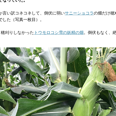
くなっていた。
か言い訳コネコネして、倒伏に弱い
サニーショコラ
の畑だけ穂
でした（写真一枚目）。
、穂刈りしなかった
トウモロコシ雪の妖精の畑
。倒伏もなく、