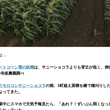
は…
ートコーン雪の妖精
は、サニーショコラよりも背丈が低く、倒
※寺坂農園調べ
ウモロコシサニーショコラ
の畑、1町超え面積を鎌で穂刈りし
なってきた。
業中にスマホで天気予報見たら、「あれ？！ずいぶん弱くなっ