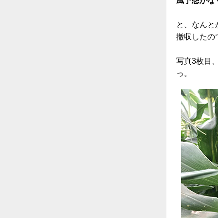
風予想がな
と、なんと
撤収したの
写真3枚目
っ。