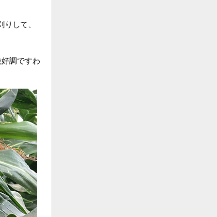
刈りして、
絶好調ですわ