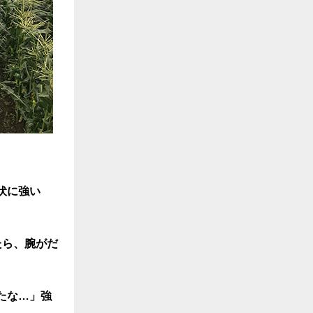
伏に強い
たら、腕がだ
たな…」強