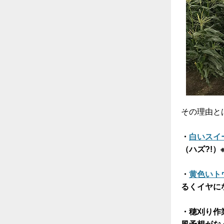
その理由と
・
白いスイ
（ハズ?!）
・
黄色いト
るくイヤに
・穂刈り作