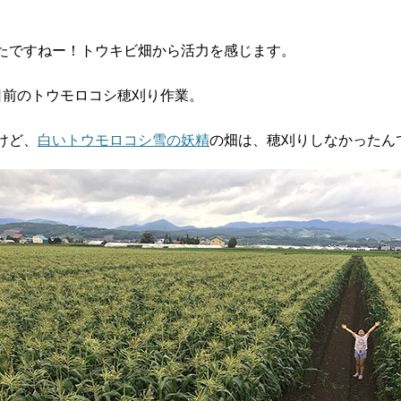
。
たですねー！トウキビ畑から活力を感じます。
日前のトウモロコシ穂刈り作業。
けど、
白いトウモロコシ雪の妖精
の畑は、穂刈りしなかったん