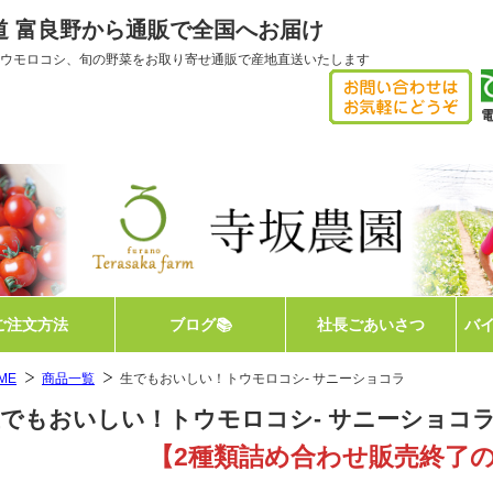
海道 富良野から通販で全国へお届け
ウモロコシ、旬の野菜をお取り寄せ通販で産地直送いたします
電
【
ご注文方法
ブログ📚
社長ごあいさつ
バ
ME
商品一覧
生でもおいしい！トウモロコシ- サニーショコラ
でもおいしい！トウモロコシ- サニーショコ
【2種類詰め合わせ販売終了