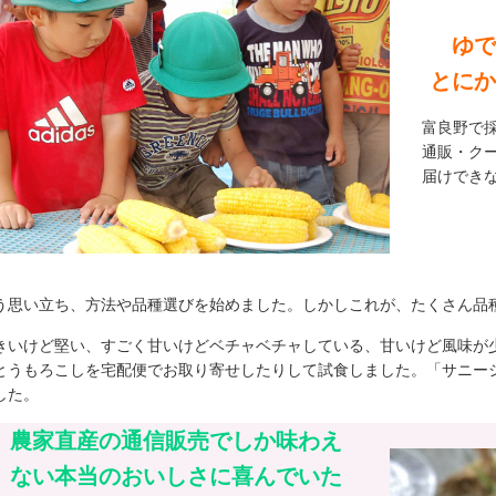
ゆで
とにか
富良野で
通販・ク
届けでき
う思い立ち、方法や品種選びを始めました。しかしこれが、たくさん品
きいけど堅い、すごく甘いけどベチャベチャしている、甘いけど風味が
とうもろこしを宅配便でお取り寄せしたりして試食しました。「サニー
した。
農家直産の通信販売でしか味わえ
ない本当のおいしさに喜んでいた