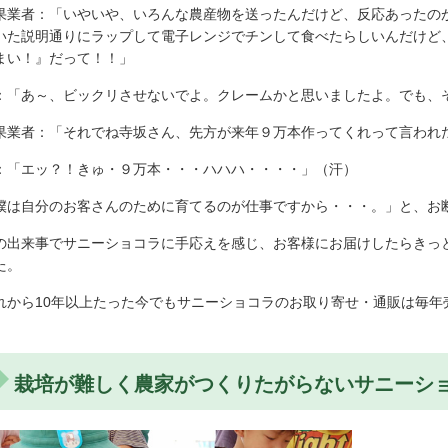
果業者：「いやいや、いろんな農産物を送ったんだけど、反応あったの
いた説明通りにラップして電子レンジでチンして食べたらしいんだけど
まい！』だって！！」
：「あ～、ビックリさせないでよ。クレームかと思いましたよ。でも、
果業者：「それでね寺坂さん、先方が来年９万本作ってくれって言われ
：「エッ？！きゅ・９万本・・・ハハハ・・・・」（汗）
僕は自分のお客さんのために育てるのが仕事ですから・・・。」と、お
の出来事でサニーショコラに手応えを感じ、お客様にお届けしたらきっ
た。
れから10年以上たった今でもサニーショコラのお取り寄せ・通販は毎年
栽培が難しく農家がつくりたがらないサニーシ