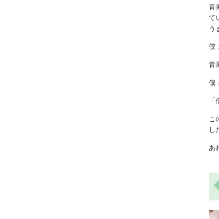
青
て
う
僕
青
僕
「
こ
し
あ