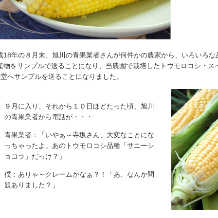
成18年の８月末、旭川の青果業者さんが何件かの農家から、いろいろな
産物をサンプルで送ることになり、当農園で栽培したトウモロコシ・ス
○堂へサンプルを送ることになりました。
９月に入り、それから１０日ほどたった頃、旭川
の青果業者から電話が・・・
青果業者：「いやぁ～寺坂さん、大変なことにな
っちゃったよ。あのトウモロコシ品種「サニーシ
ョコラ」だっけ？」
僕：ありゃ～クレームかなぁ？！「あ、なんか問
題ありました？」