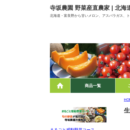
寺坂農園 野菜産直農家 | 北
北海道・富良野から甘いメロン、アスパラガス、ト
ホーム
商品一覧
HO
生
まるごと感動野菜コース