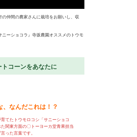
軒の仲間の農家さんに栽培をお願いし、収
サニーショコラ』寺坂農園オススメのトウモ
ートコーンをあなたに
な、なんだこれは！？
が育てたトウモロコシ「サニーショコ
べた関東方面の〇トーヨーカ堂青果担当
ず言った言葉です。