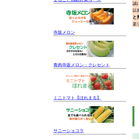
誠
以
と
楽
寺坂メロン
青肉寺坂メロン：クレセント
ミニトマト【ほれまる】
サニーショコラ