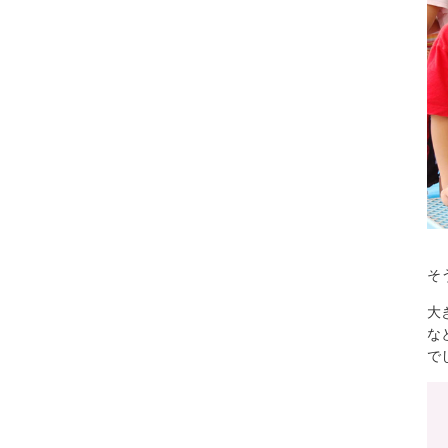
そ
大
な
で