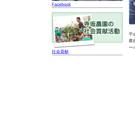
Facebook
平
農
ー
社会貢献