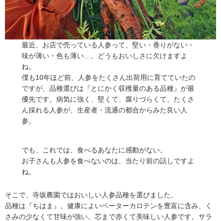
最近、お店で売っている人参って、堅い・香りがない・
味が薄い・色も薄い…。どうもおいしさに欠けますよ
ね。
僕も10年ほど前、人参をたくさん出荷用に育てていたの
ですが、品種選びは『とにかく収穫量のある品種』が最
優先です。病気に強く、堅くて、腐りづらくて、たくさ
ん採れる人参が、生産者・流通の都合からみた良い人
参。
でも、これでは、食べるあなたに感動がない。
お子さんも人参を食べないのは、当たり前の話しですよ
ね。
そこで、寺坂農園ではおいしい人参品種を選びました。
品種は『ちはま』。健康によいベーターカロテンを豊富に含み、く
さみの少なくて甘味が強い。芯まで赤くて美味しい人参です。サラ