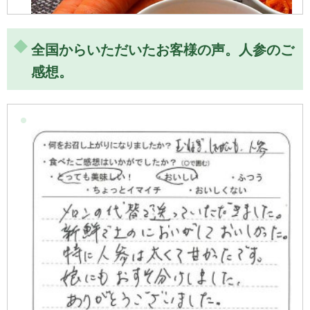
全国からいただいたお客様の声。人参のご
感想。
「人参ごはん」一緒に炊くだけ簡単レシピ
ニンジン嫌いの息子もこの一品は食べてくれます。すりお
ろして一緒に炊くだけの簡単レシピ！ 「人参ご飯」 材料 ニ
ンジン 1本コンソメ 小さじ2塩 少々米 2
合 作り方 米をとぎ、ざるにあげておく。 ニンジンは皮 […]