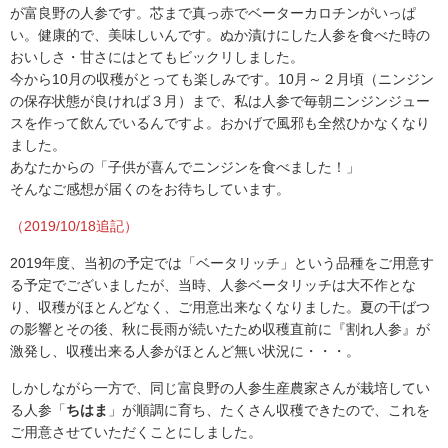
が富良野の人参です。芯まで真っ赤でベーターカロチンがいっぱ
い。健康的で、美味しいんです。ぬか漬けにした人参を食べた時の
おいしさ・甘さにはとてもビックリしました。
今から10月の収穫がとっても楽しみです。10月～２月頃（ニンジン
の保存状態が良ければ３月）まで、私は人参で毎朝ニンジンジュー
スを作って飲んでいるんですよ。おかげで風邪も全然ひかなくなり
ました。
あなたからの「子供が喜んでニンジンを食べました！」
そんなご感想が届くのをお待ちしています。
（2019/10/18追記）
2019年度、当初の予定では「ベータリッチ」という品種をご用意す
る予定でございましたが、当時、人参ベータリッチは大不作とな
り、収穫がほとんどなく、ご用意出来なくなりました。夏の干ばつ
の影響とその後、秋に長雨が続いたため収穫直前に『割れ人参』が
激発し、収穫出来る人参がほとんど無い状況に・・・。
しかしながら一方で、同じ富良野の人参生産農家さんが栽培してい
る人参「
ちはま
」が順調に育ち、たくさん収穫できたので、これを
ご用意させていただくことにしました。