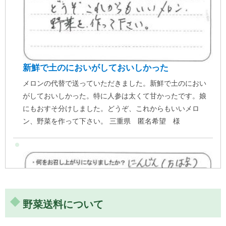
新鮮で土のにおいがしておいしかった
メロンの代替で送っていただきました。新鮮で土のにおい
「ニンジンの明太子あえ」お酒のおつまみに♪
がしておいしかった。特に人参は太くて甘かったです。娘
これを作ると、ついつい飲みすぎちゃう！お酒が進むおつ
にもおすそ分けしました。どうぞ、これからもいいメロ
まみ。人参と明太子をあえただけの簡単レシピです。 ニン
ン、野菜を作って下さい。 三重県 匿名希望 様
ジンの明太子あえ 材料 ニンジン 1～2本（約250g）マヨ
ネーズ 大さじ2明太子 1腹（約60ｇ） 作り方 ニ […]
野菜送料について