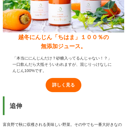
越冬にんじん「ちはま」１００％の
無添加ジュース。
「本当ににんじんだけ？砂糖入ってるんじゃない！？」
一口飲んだら大抵そういわれますが、混じりっけなしに
んじん100%です。
生で良し、火を通して良し
詳しく見る
人参さん 生で良し、火を通して良し玉ネギ 独特の臭い
なしじゃがいも サラダ最高ですカボチャはまだですプレ
ゼントの野菜 甘くて美味でした。 千葉県 小川 陽子
追伸
様
富良野で秋に収穫される美味しい野菜。その中でも一番大好きなの