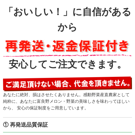
いただきましたにんじんもホクホクでした。カブ漬けもの
にも使い、使い勝手もものすごく良かったですわが家でも
「おいしい！」に自信がある
よろこんでい […]
から
安心してご注文できます。
あなたに絶対、損はさせたくありません。感動野菜産直農家として
純粋に、あなたに富良野メロン・野菜の美味しさを味わってほしい
から、 安心の保証制度をご用意しています。
① 再発送品質保証