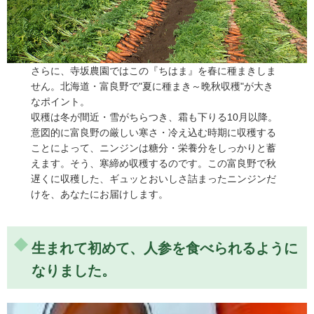
さらに、寺坂農園ではこの『ちはま』を春に種まきしま
せん。北海道・富良野で"夏に種まき～晩秋収穫"が大き
なポイント。
収穫は冬が間近・雪がちらつき、霜も下りる10月以降。
意図的に富良野の厳しい寒さ・冷え込む時期に収穫する
ことによって、ニンジンは糖分・栄養分をしっかりと蓄
えます。そう、寒締め収穫するのです。この富良野で秋
遅くに収穫した、ギュッとおいしさ詰まったニンジンだ
けを、あなたにお届けします。
生まれて初めて、人参を食べられるように
なりました。