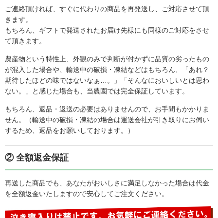
ご連絡頂ければ、すぐに代わりの商品を再発送し、ご対応させて頂
きます。
カボチャの甘さにはびっくりしました
もちろん、ギフトで発送されたお届け先様にも同様のご対応をさせ
て頂きます。
全て美味しくいただいています。特にカボチャの甘さには
びっくりしました。また、土付きの香りの良い人参は中々
農産物という特性上、外観のみで判断が付かずに品質の劣ったもの
見られないので、貴重だなぁと思います。いつも寺坂さん
が混入した場合や、輸送中の破損・凍結などはもちろん、「あれ？
のお野菜、果物を美味しくいただく事ができ、感謝してい
期待したほどの味ではないなぁ…。」「そんなにおいしいとは思わ
ますこれから […]
ない。」と感じた場合も、当農園では完全保証しています。
もちろん、返品・返送の必要はありませんので、お手間もかかりま
せん。（輸送中の破損・凍結の場合は運送会社が引き取りにお伺い
するため、返品をお願いしております。）
② 全額返金保証
再送した商品でも、あなたがおいしさに満足しなかった場合は代金
を全額返金いたしますので安心してご注文ください。