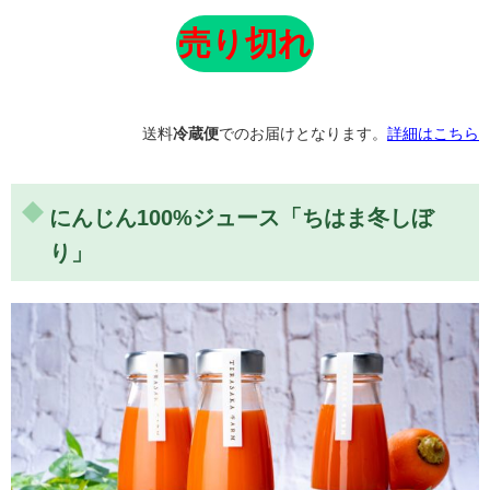
送料
冷蔵便
でのお届けとなります。
詳細はこちら
生産された方々に感謝します
にんじん100%ジュース「ちはま冬しぼ
ただ蒸すだけで調味料のいらないホクホクで超甘いかぼち
り」
ゃ！香りが良く芯まで柔らかく美味しい人参！品質の高い
玉葱などこれらの野菜に感動し、生産された方々に感謝し
ます。 宮崎県 徳永 光代 様