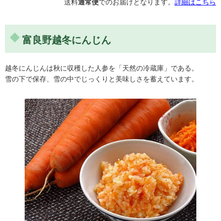
おいしい野菜をありがとうございます
送料
通常便
でのお届けとなります。
詳細はこちら
いつもおいしい野菜をありがとうございます。一緒に送っ
ていただいた大根、かぶもとても美味しくいただきまし
富良野越冬にんじん
た。 東京都 匿名希望 様
越冬にんじんは秋に収穫した人参を「天然の冷蔵庫」である。
雪の下で保存、雪の中でじっくりと美味しさを蓄えています。