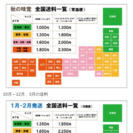
にんじんポトフ
にんじんをまるごと使って、にんじんポトフを作ってみま
した。作り方も簡単で、見た目も美しい。スープのおいし
栄養がギッシリ詰まっているような感じがします
さがにんじんに染みこんで、とってもおいしいんですよ。
スーパーに並んでいる”にんじん”は美しく見栄えがよい品ば
子供も喜んで食べました。材料 2人分にんじん… 2本ベー
かりです。それが美味しいと頭にインプットされてま
コンかた […]
10月～12月、3月の送料
す。”ちはま”は見栄えがよいとはいえませんが、食べるとや
わらかく甘く栄養がギッシリ詰まっているような感じがし
ます。 […]