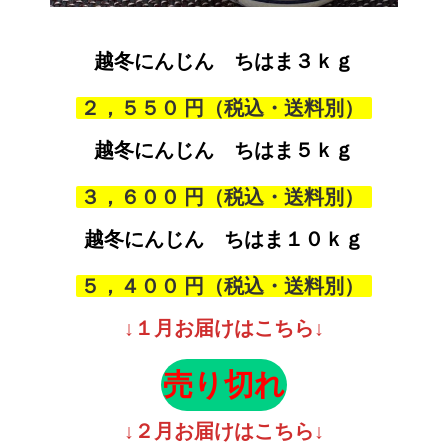
越冬にんじん ちはま
３ｋｇ
生で食べたらなんと甘い事、感動です
２，５５０
今回も美味な野菜ありがとうございました。人参（ちは
ま）生で食べたらなんと甘い事、感動です。プレゼント野
越冬にんじん ちはま
５ｋｇ
菜ありがとうございました。小カブは浅漬けにして、これ
また柔らかさにビックリでした。 東京都 匿名希望 様
３，６００
越冬にんじん ちはま
１０ｋｇ
５，４００
↓１月お届けはこちら↓
↓２月お届けはこちら↓