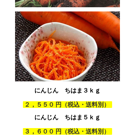
にんじん ちはま
３ｋｇ
お店で買うのとは段違いでした
２，５５０
おもってもいないプレゼント野菜、ありがとうございまし
た。大根、人参で酢のもの、かぶらは煮ました。人参の香
にんじん ちはま
５ｋｇ
りは久しぶりの人参の香りにうれしかったです。前回のス
イートコーンもとってもジューシーで新鮮でうれしかった
３，６００