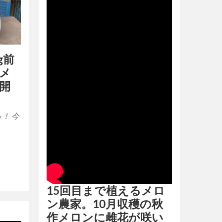
g前
メ
開
！ 今
15回目まで植えるメロ
ン農家。10月収穫の秋
作メロンに雌花が咲い