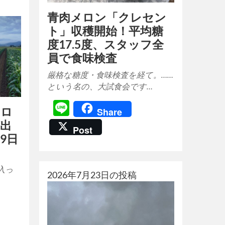
青肉メロン「クレセン
ト」収穫開始！平均糖
度17.5度、スタッフ全
員で食味検査
厳格な糖度・食味検査を経て。……
という名の、大試食会です…
Line
モロ
Share
が出
Post
9日
入っ
2026年7月23日の投稿