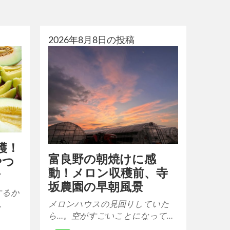
2026年8月8日の投稿
穫！
富良野の朝焼けに感
やつ
動！メロン収穫前、寺

坂農園の早朝風景
するか
メロンハウスの見回りしていた
…
ら…。空がすごいことになって…