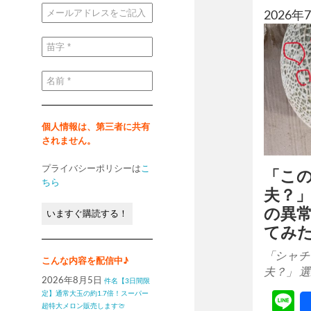
メ
2026
ー
ル
ア
ド
苗
レ
字
ス
*
を
ご
名
記
前
入
*
く
だ
さ
い
個人情報は、第三者に共有
*
されません。
プライバシーポリシーは
こ
「こ
ちら
夫？
の異
てみ
「シャチ
こんな内容を配信中♪
夫？」 
2026年8月5日
件名【3日間限
L
定】通常大玉の約1.7倍！スーパー
超特大メロン販売します🍈