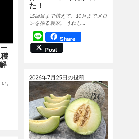
た！
15回目まで植えて、10月までメロ
ンを採る農家。 うれし…
Line
Share
アー
Post
収穫
解
2026年7月25日の投稿
しい。