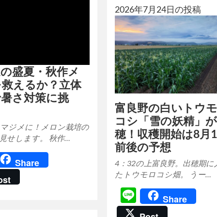
2026年7月24日の投稿
道の盛夏・秋作メ
を救えるか？立体
で暑さ対策に挑
富良野の白いトウ
コシ「雪の妖精」
マジメに！メロン栽培の
穂！収穫開始は8月1
見せします。 秋作…
前後の予想
ine
Share
4：32の上富良野。出穂期に
たトウモロコシ畑。 うー…
ost
Line
Share
Post