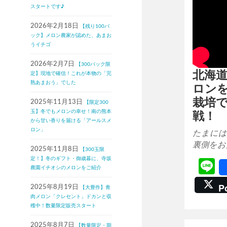
スタートです♪
2026年2月18日
【残り100パ
ック】メロン農家が認めた、あまお
うイチゴ
2026年2月7日
【300パック限
北海
定】現地で確信！これが本物の「完
熟あまおう」でした
ロン
栽培
2025年11月13日
【限定300
玉】冬でもメロンの幸せ！南の熊本
戦！
から甘い香りを届ける「アールスメ
ロン」
たまには
裏側をお
2025年11月8日
【300玉限
定！】冬のギフト・御歳暮に、寺坂
L
農園イチオシのメロンをご紹介
P
2025年8月19日
【大豊作】青
肉メロン「クレセント」ドカンと収
穫中！数量限定販売スタート
2025年8月7日
【数量限定・期