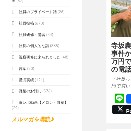
画
(67)
社員のプライベート話
(26)
社員投稿
(673)
社員研修・講習
(34)
寺坂
社長の個人的な話
(385)
事件か
視察研修に来られました
(48)
万円
の電
言葉
(20)
「社長っ
講演実績
(121)
円で買い
野菜のお話し
(576)
L
食レポ動画【メロン・野菜】
(74)
P
メルマガを購読♪