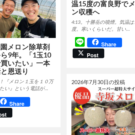
温15度の富良野で
ン収穫へ
4:13。十勝岳の噴煙。気温は
度。寒いくらいだ。甘い…
Line
Share
農園メロン除草剤
ら9年。「1玉10
Post
で買いたい」一本
話と恩送り
！『メロン１玉を１０万
2026年7月30日の投稿
たい』という電話が…
ine
Share
ost