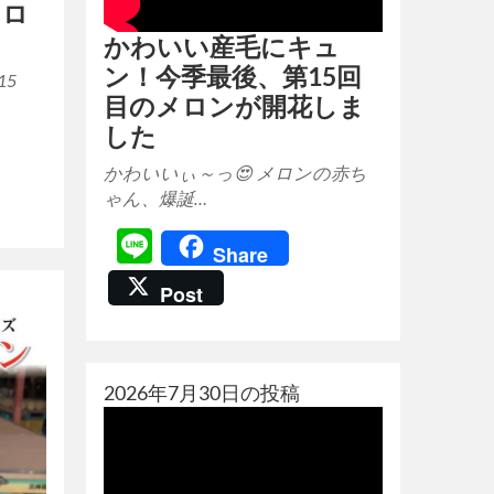
メロ
かわいい産毛にキュ
ン！今季最後、第15回
15
目のメロンが開花しま
した
かわいいぃ～っ😍 メロンの赤ち
ゃん、爆誕…
Line
Share
Post
2026年7月30日の投稿