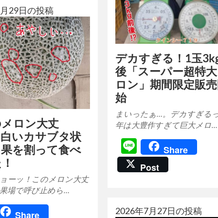
年7月29日の投稿
デカすぎる！1玉3k
後「スーパー超特大
ロン」期間限定販売
始
まいったぁ…。デカすぎるっ
のメロン大丈
年は大豊作すぎて巨大メロ…
」白いカサブタ状
Line
常果を割って食べ
Share
た！
Post
ョーッ！このメロン大丈
選果場で呼び止めら…
ine
2026年7月27日の投稿
Share