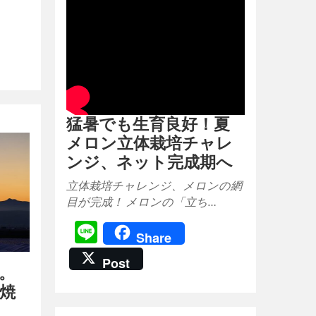
猛暑でも生育良好！夏
メロン立体栽培チャレ
ンジ、ネット完成期へ
立体栽培チャレンジ、メロンの網
目が完成！ メロンの「立ち…
Line
Share
Post
度。
焼