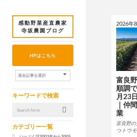
感動野菜産直農家
2026
寺坂農園ブログ
HPはこちら
富良
順調で
キーワードで検索
月23
｜仲
業
富良野の
カテゴリー一覧
つトウモロ
いっぷく話2002年から2005