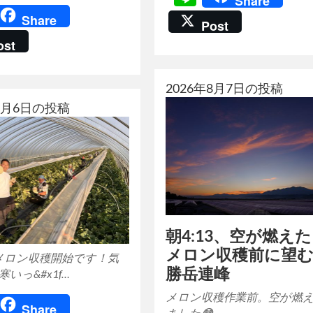
Share
ine
Share
Post
ost
2026年8月7日の投稿
年8月6日の投稿
朝4:13、空が燃え
メロン収穫前に望
メロン収穫開始です！気
勝岳連峰
寒いっ&#x1f…
メロン収穫作業前。空が燃
ine
Share
ました😳 …