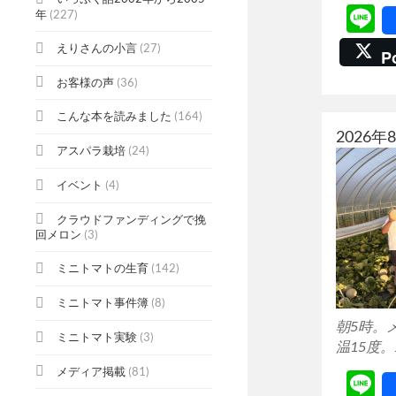
L
年
(227)
えりさんの小言
(27)
P
お客様の声
(36)
こんな本を読みました
(164)
2026
アスパラ栽培
(24)
イベント
(4)
クラウドファンディングで挽
回メロン
(3)
ミニトマトの生育
(142)
ミニトマト事件簿
(8)
朝5時。
ミニトマト実験
(3)
温15度。
メディア掲載
(81)
L