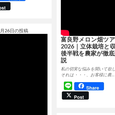
ost
年7月26日の投稿
富良野メロン畑ツ
2026｜立体栽培と
後半戦を農家が徹底
説
私の切実な悩みを聞いて欲
それは・・・、お客様に農…
Line
Share
Post