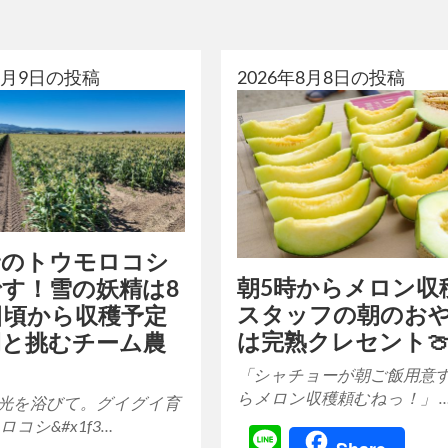
年8月9日の投稿
2026年8月8日の投稿
野のトウモロコシ
朝5時からメロン収
す！雪の妖精は8
スタッフの朝のお
日頃から収穫予定
は完熟クレセント
間と挑むチーム農
「シャチョーが朝ご飯用意
らメロン収穫頼むねっ！」 
光を浴びて。グイグイ育
コシ&#x1f3…
Line