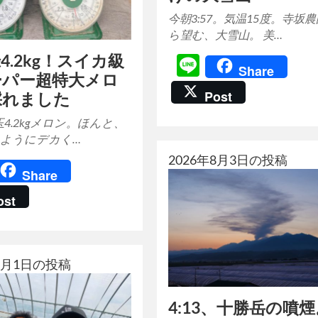
今朝3:57。気温15度。寺坂
ら望む、大雪山。 美…
4.2kg！スイカ級
Line
Share
ーパー超特大メロ
Post
採れました
玉4.2kgメロン。ほんと、
ようにデカく…
2026年8月3日の投稿
ine
Share
ost
年8月1日の投稿
4:13、十勝岳の噴