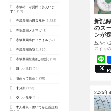
寺坂祐一が質問に答えいま
す！
(13)
新記録
寺坂農園の日常風景
(1,283)
のス
寺坂農園メルマガ
(1)
ンが
寺坂農園事件ファイル
(57)
迫力の1
スイカの
寺坂農園物語
(1,890)
L
寺坂農園登山部_活動記
(10)
新しい挑戦
(21)
P
映画って最高！
(38)
未分類
(123)
2026
楽しい作業
(14)
求人募集・働いてみた感想動