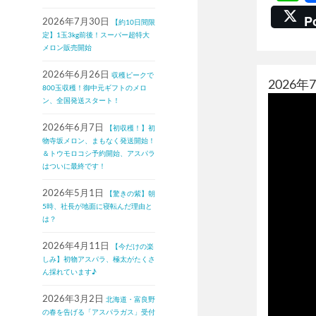
P
2026年7月30日
【約10日間限
定】1玉3kg前後！スーパー超特大
メロン販売開始
2026年6月26日
収穫ピークで
2026
800玉収穫！御中元ギフトのメロ
ン、全国発送スタート！
2026年6月7日
【初収穫！】初
物寺坂メロン、まもなく発送開始！
＆トウモロコシ予約開始、アスパラ
はついに最終です！
2026年5月1日
【驚きの紫】朝
5時、社長が地面に寝転んだ理由と
は？
2026年4月11日
【今だけの楽
しみ】初物アスパラ、極太がたくさ
ん採れています♪
2026年3月2日
北海道・富良野
の春を告げる「アスパラガス」受付